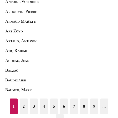
Antoine Volodine
Ardouvin, Pierre
Arnaud Maïsetti
Art Zoyd
Artaud, Antonin
Atiq Rahimi
Audeau, Jean
Balzac
Baudelaire
Baumer, Mark
1
2
3
4
5
6
7
8
9
…