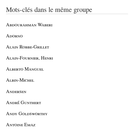
Mots-clés dans le même groupe
Abdourahman Waberi
Adorno
Alain Robbe-Grillet
Alain-Fournier, Henri
Alberto Manguel
Albin-Michel
Andersen
André Gunthert
Andy Goldsworthy
Antoine Emaz