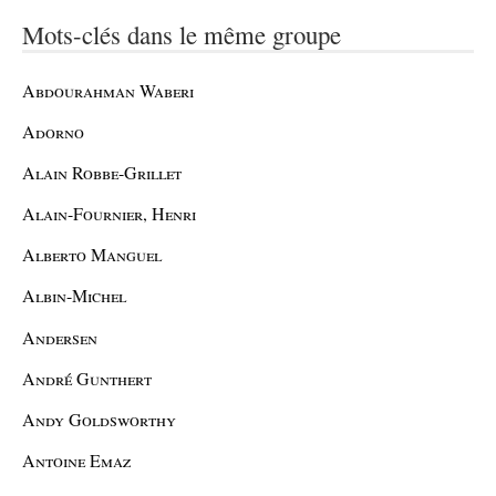
Mots-clés dans le même groupe
Abdourahman Waberi
Adorno
Alain Robbe-Grillet
Alain-Fournier, Henri
Alberto Manguel
Albin-Michel
Andersen
André Gunthert
Andy Goldsworthy
Antoine Emaz