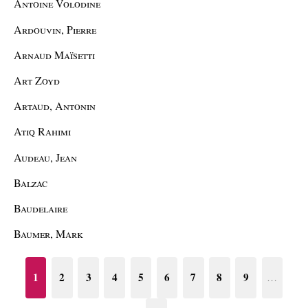
Antoine Volodine
Ardouvin, Pierre
Arnaud Maïsetti
Art Zoyd
Artaud, Antonin
Atiq Rahimi
Audeau, Jean
Balzac
Baudelaire
Baumer, Mark
1
2
3
4
5
6
7
8
9
…