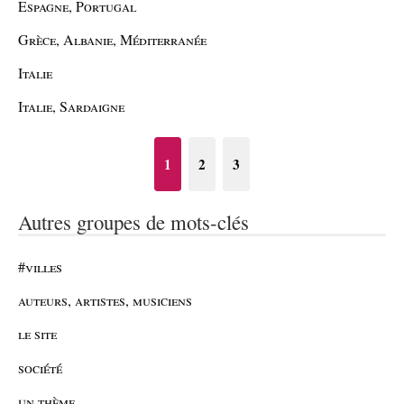
Espagne, Portugal
Grèce, Albanie, Méditerranée
Italie
Italie, Sardaigne
1
2
3
Autres groupes de mots-clés
#villes
auteurs, artistes, musiciens
le site
société
un thème