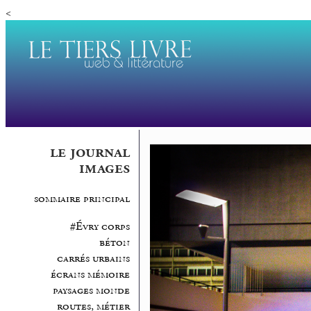
<
le journal
images
sommaire principal
#Évry corps
béton
carrés urbains
écrans mémoire
paysages monde
routes, métier