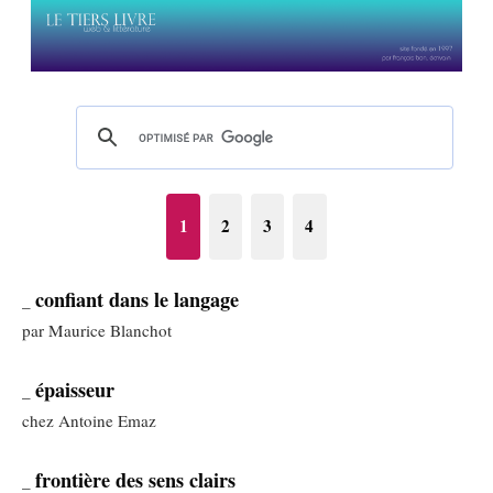
1
2
3
4
confiant dans le langage
_
par Maurice Blanchot
épaisseur
_
chez Antoine Emaz
frontière des sens clairs
_