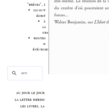
elle-même. Le relation de la 
"brèves", 1
du cratère d’où pourraient u
ils ont
forces...
écrit
à
Walter Benjamin, sur
L’Idiot
de
la
craie
routes
&
événements
au jour le jour
la lettre hebdo
les livres, la