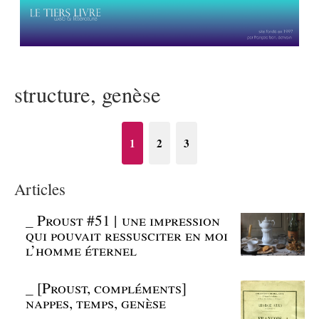
structure, genèse
1
2
3
Articles
_
Proust #51 | une impression
qui pouvait ressusciter en moi
l’homme éternel
_
[Proust, compléments]
nappes, temps, genèse