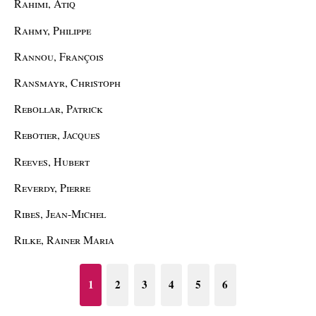
Rahimi, Atiq
Rahmy, Philippe
Rannou, François
Ransmayr, Christoph
Rebollar, Patrick
Rebotier, Jacques
Reeves, Hubert
Reverdy, Pierre
Ribes, Jean-Michel
Rilke, Rainer Maria
1
2
3
4
5
6