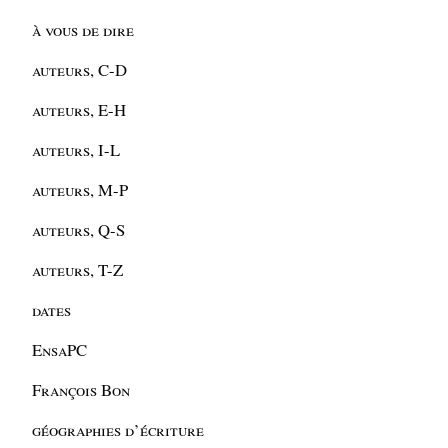
à vous de dire
auteurs, C-D
auteurs, E-H
auteurs, I-L
auteurs, M-P
auteurs, Q-S
auteurs, T-Z
dates
EnsaPC
François Bon
géographies d’écriture