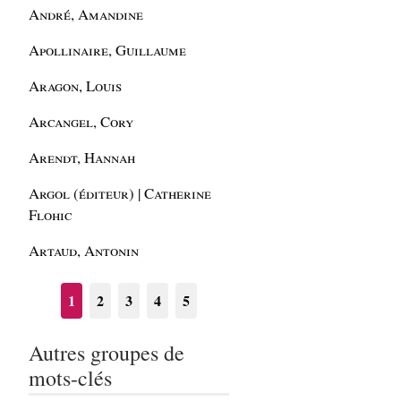
André, Amandine
Apollinaire, Guillaume
Aragon, Louis
Arcangel, Cory
Arendt, Hannah
Argol (éditeur) | Catherine
Flohic
Artaud, Antonin
1
2
3
4
5
Autres groupes de
mots-clés