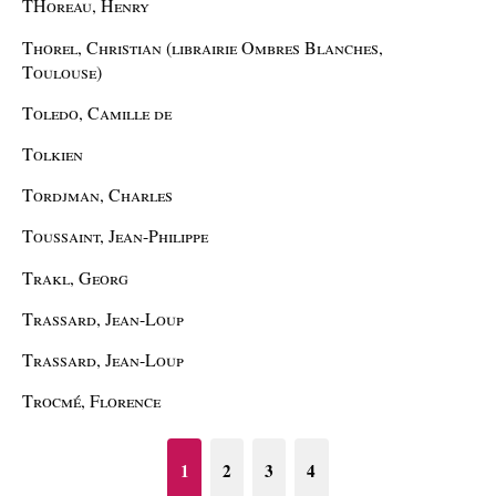
THoreau, Henry
Thorel, Christian (librairie Ombres Blanches,
Toulouse)
Toledo, Camille de
Tolkien
Tordjman, Charles
Toussaint, Jean-Philippe
Trakl, Georg
Trassard, Jean-Loup
Trassard, Jean-Loup
Trocmé, Florence
1
2
3
4