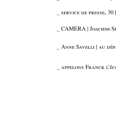
_
service de presse, 30 
_
CAMERA | Joachim Sé
_
Anne Savelli | au dé
_
appelons Franck l’éc