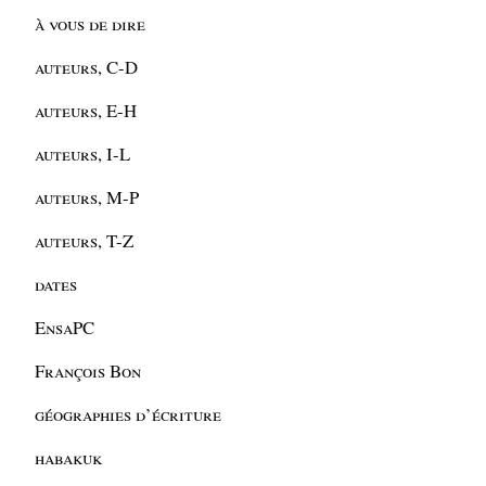
à vous de dire
auteurs, C-D
auteurs, E-H
auteurs, I-L
auteurs, M-P
auteurs, T-Z
dates
EnsaPC
François Bon
géographies d’écriture
habakuk