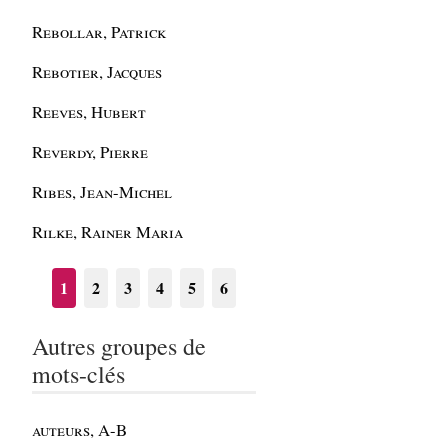
Rebollar, Patrick
Rebotier, Jacques
Reeves, Hubert
Reverdy, Pierre
Ribes, Jean-Michel
Rilke, Rainer Maria
1
2
3
4
5
6
Autres groupes de
mots-clés
auteurs, A-B