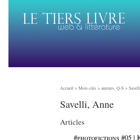
Accueil
> Mots-clés > auteurs, Q-S >
Savell
Savelli, Anne
Articles
_
#photofictions #05 | K