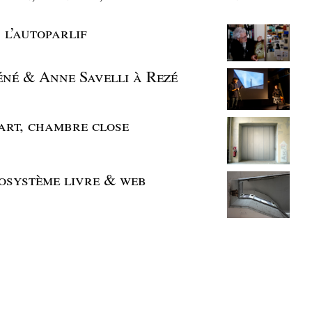
| l’autoparlif
né & Anne Savelli à Rezé
part, chambre close
osystème livre & web