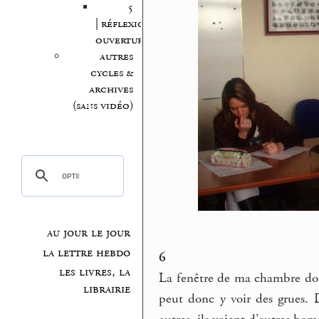
5
| réflexion,
ouvertures
autres
cycles &
archives
(sans vidéo)
au jour le jour
la lettre hebdo
6
les livres, la
La fenêtre de ma chambre do
librairie
peut donc y voir des grues. 