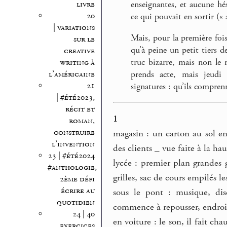
livre
enseignantes, et aucune hés
20
ce qui pouvait en sortir (« 
| variations
Mais, pour la première foi
sur le
qu’à peine un petit tiers d
creative
truc bizarre, mais non le
writing à
l’américaine
prends acte, mais jeudi 
21
signatures : qu’ils comprenn
| #été2023,
récit et
1
roman,
construire
magasin : un carton au sol en
l’invention
des clients _ vue faite à la ha
23 | #été2024
lycée : premier plan grandes 
#anthologie,
grilles, sac de cours empilés le
2ème défi
écrire au
sous le pont : musique, disc
quotidien
commence à repousser, endroit 
24 | 40
en voiture : le son, il fait c
exercices