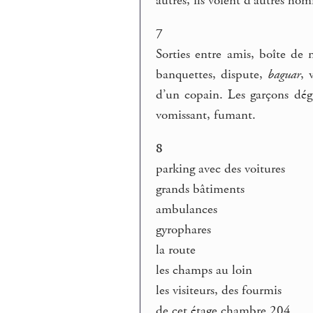
autres, ils voient d’autres h
7
Sorties entre amis, boîte de n
banquettes, dispute,
baguar
, 
d’un copain. Les garçons dégu
vomissant, fumant.
8
parking avec des voitures
grands bâtiments
ambulances
gyrophares
la route
les champs au loin
les visiteurs, des fourmis
de cet étage chambre 204