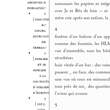
archives &
ramassant les papiers et mégo
formation
avec Jo et Béa de loin -– et 
1
mère crie après son enfant, la p
| chantiers
en
4
cours,
journaux
fenêtre d’un balcon d’un appa
de
comme des fourmis, les HLM 
terrain
vue d’ensemble, tous les bâti
2
réverbères
| former
et se
baie vitrée d’un bar : des voitu
former
passent _ en face, des commer
à la
une vue où tout est minuscule
conduite
tout près de soi_ des quartier
d’atelier
d’écriture
l’avion qui avance
3
| 2013-
5
2019,