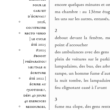
encore quelques minutes et on 
pour le
carnet
ma chambre : au 13ème étage
d’écrivain
les uns sur les autres, entassés
2026,
construire
2
recto verso
debout devant la fenêtre, m
| le cycle
été 2025
point d’accoucher
#2025
des ambulances avec des gens à
#boost
plein de voitures sur le park
| préparation
lampadaires, des bus, des arbr
mentale &
écriture
rampe, un homme fume d’autr
été 2022 |
la nuit tombe, les lampadaires
écrire au
feu clignotant cassé à l’avant
quotidien,
défi 40 jours
3
40 exercices
fume ma clope, des gens rentr
ressources,