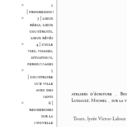
2
| progression
3 | lieux
réels, lieux
construits,
lieux rêvés
4 | cycle
vies, visages,
situations,
personnages
5
| construire
une ville
avec des
ateliers d’écriture
_
Bo
mots
Lussault, Michel
_
sur la v
6 |
recherches
sur la
Tours, lycée Victor-Lalou
nouvelle