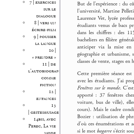
7 | exercices
But de l’expérience : du cô
sur le
l’université, Martine Pelle
dialogue
Laurence Vet, lycée profess
8 | vers un
étudiants venus de bacs pr
écrire-film
dans les chiffres : des 
9 | pousser
bacheliers en filière gén
la langue
anticiper via la mise en
10 |
géographie et urbanisme, sc
« prendre »
classes de vente, stages en
11 | de
l’autobiographie
Cette première séance est a
comme
avec les étudiants. J’ai pr
fiction
Fenêtres sur le monde
. C’es
12 |
apporté : 37 fenêtres che
enfances
voiture, bus de ville), ell
13
cours). Mais le cadre condi
| gestes&usages
Bozier : utilisation de phr
14bis, avec
d’où ces énumérations et acc
Perec, La vie
si le mot
bagarre
s’écrit s
mode