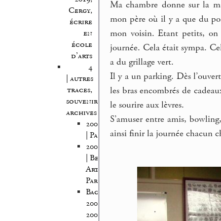
Ma chambre donne sur la mai
Cergy,
mon père où il y a que du po
écrire
mon voisin. Etant petits, on 
en
école
journée. Cela était sympa. C
d’arts
a du grillage vert.
4
Il y a un parking. Dès l’ouvert
| autres
les bras encombrés de cadeaux,
traces,
souvenirs,
le sourire aux lèvres.
archives
S’amuser entre amis, bowling, 
2005/2006
ainsi finir la journée chacun c
| Pantin
2005/2007
| Beaux
Arts
Paris
Bagnolet
2008-
2009