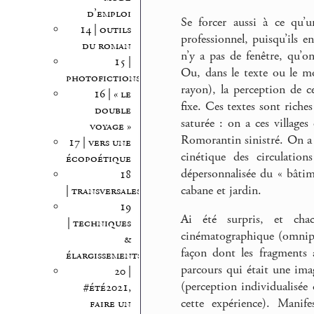
d’emploi
Se forcer aussi à ce qu’u
14 | outils
professionnel, puisqu’ils en
du roman
n’y a pas de fenêtre, qu’on
15 |
Ou, dans le texte ou le 
photofictions
rayon), la perception de 
16 | « le
fixe. Ces textes sont riche
double
saturée : on a ces villages
voyage »
Romorantin sinistré. On a 
17 | vers une
cinétique des circulatio
écopoétique
dépersonnalisée du « bâti
18
cabane et jardin.
| transversales
19
Ai été surpris, et chac
| techniques
cinématographique (omnipré
&
façon dont les fragments 
élargissements
parcours qui était une ima
20 |
(perception individualisée 
#été2021,
cette expérience). Manif
faire un