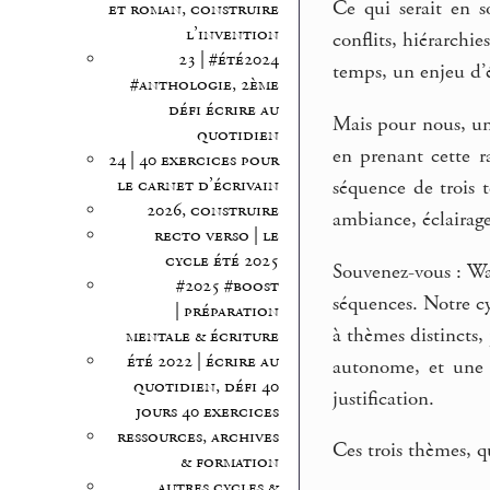
Ce qui serait en s
et roman, construire
l’invention
conflits, hiérarchi
23 | #été2024
temps, un enjeu d’é
#anthologie, 2ème
défi écrire au
Mais pour nous, un 
quotidien
en prenant cette 
24 | 40 exercices pour
le carnet d’écrivain
séquence de trois
2026, construire
ambiance, éclairages
recto verso | le
cycle été 2025
Souvenez-vous : W
#2025 #boost
séquences. Notre cy
| préparation
à thèmes distincts
mentale & écriture
été 2022 | écrire au
autonome, et une q
quotidien, défi 40
justification.
jours 40 exercices
ressources, archives
Ces trois thèmes, 
& formation
autres cycles &