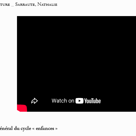
iture
_
Sarraute, Nathalie
néral du cycle « enfances »