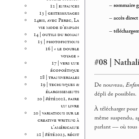
–
sommaire gé
12 | enfances
13 | gestes&usages
–
accès direc
14bis, avec Perec, La
vie mode d’emploi
–
téléchargem
14 | outils du roman
15 | photofictions
16 | « le double
voyage »
#08 | Nathali
17 | vers une
écopoétique
18 | transversales
De nouveau,
Enfan
19 | techniques &
élargissements
dépli de possibles.
20 | #été2021, faire
un livre
À télécharger pour 
20 | variations sur le
même suspendu, age
creative writing à
parlant –– où tous
l’américaine
21 | #été2023, récit