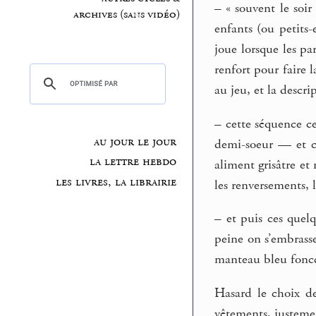
–
« souvent le soir 
archives (sans vidéo)
enfants (ou petits-
joue lorsque les pa
renfort pour faire l
au jeu, et la descri
–
cette séquence cen
au jour le jour
demi-soeur — et com
la lettre hebdo
aliment grisâtre e
les livres, la librairie
les renversements, l
–
et puis ces quelqu
peine on s’embrasse
manteau bleu foncé, 
Hasard le choix de
vêtements, justemen