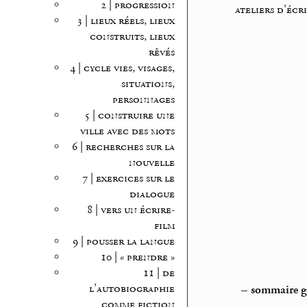
2 | progression
ateliers d’écr
3 | lieux réels, lieux
construits, lieux
rêvés
4 | cycle vies, visages,
situations,
personnages
5 | construire une
ville avec des mots
6 | recherches sur la
nouvelle
7 | exercices sur le
dialogue
8 | vers un écrire-
film
9 | pousser la langue
10 | « prendre »
11 | de
l’autobiographie
–
sommaire gé
comme fiction