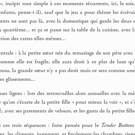
», incipit tout simple à ces moments récurrents, ici, le soir
enfants, pense-t-il), sauf que le jeu a pour thème les écri
rents ne sont pas là, avec la domestique qui garde les deux
a quatrième... et ça se passe sur la table de la cuisine, avec 
ption des cartes elles-mêmes...
trale : à la petite sœur née du remariage de son père avec Ve
me elle est fragile, elle aura droit à ce plat de luxe qu’est
t mou, la grande sœur n’y a pas droit mais ce sera comme un
es glissements...
es lignes : lors des retrouvailles alors annuelles avec la mè
 qu’on s’écarte de la petite fille « pour mieux la voir », et
avec ses parements de velours, et les gants de la petite fille
 ces trois séquences : forte pensée pour le
Tender Buttons
t, les aliments, justement, et finalement les chambres, tien