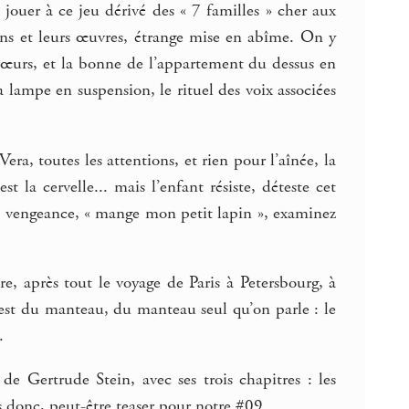
, jouer à ce jeu dérivé des « 7 familles » cher aux
vains et leurs œuvres, étrange mise en abîme. On y
 sœurs, et la bonne de l’appartement du dessus en
la lampe en suspension, le rituel des voix associées
ra, toutes les attentions, et rien pour l’aînée, la
 la cervelle... mais l’enfant résiste, déteste cet
e vengeance, « mange mon petit lapin », examinez
re, après tout le voyage de Paris à Petersbourg, à
 c’est du manteau, du manteau seul qu’on parle : le
.
de Gertrude Stein, avec ses trois chapitres : les
s donc, peut-être teaser pour notre #09.