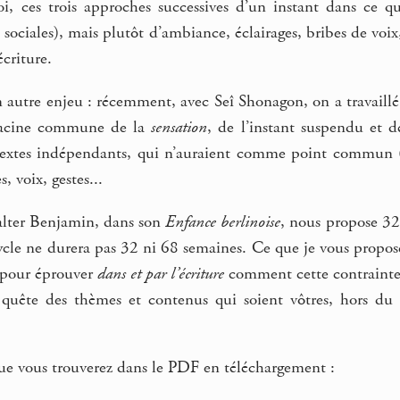
oi, ces trois approches successives d’un instant dans ce qu
es sociales), mais plutôt d’ambiance, éclairages, bribes de voi
criture.
autre enjeu : récemment, avec Seî Shonagon, on a travaillé 
racine commune de la
sensation
, de l’instant suspendu et d
 textes indépendants, qui n’auraient comme point commun
, voix, gestes...
alter Benjamin, dans son
Enfance berlinoise
, nous propose 32
cle ne durera pas 32 ni 68 semaines. Ce que je vous propose
, pour éprouver
dans et par l’écriture
comment cette contrainte
uête des thèmes et contenus qui soient vôtres, hors du c
que vous trouverez dans le PDF en téléchargement :