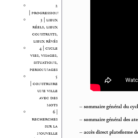
2
| progression
3 | lieux
réels, lieux
construits,
lieux rêvés
4 | cycle
vies, visages,
situations,
personnages
5
| construire
une ville
avec des
mots
–
sommaire général du cyc
6 |
recherches
–
sommaire général des atel
sur la
–
accès direct plateforme d
nouvelle