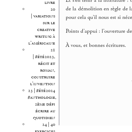
Et s’en tenir à la littératur
livre
de la démolition en règle de la
20
| variations
pour cela qu’il nous est si néce
sur le
creative
Points d’appui : l’ouverture d
writing à
l’américaine
À vous, et bonnes écritures.
21
| #été2023,
récit et
roman,
construire
l’invention
23 | #été2024
#anthologie,
2ème défi
écrire au
quotidien
24 | 40
exercices