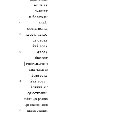
pour le
carnet
d’écrivain
2026,
construire
recto verso
| le cycle
été 2025
#2025
#boost
| préparation
mentale &
écriture
été 2022 |
écrire au
quotidien,
défi 40 jours
40 exercices
ressources,