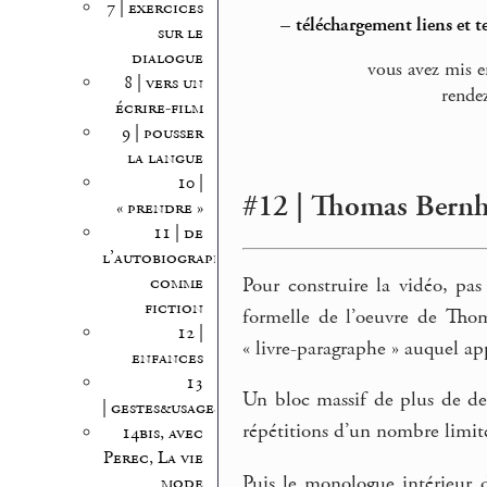
7 | exercices
–
téléchargement liens et t
sur le
dialogue
vous avez mis e
8 | vers un
rende
écrire-film
9 | pousser
la langue
10 |
#12 | Thomas Bernhar
« prendre »
11 | de
l’autobiographie
comme
Pour construire la vidéo, pas
fiction
formelle de l’oeuvre de Tho
12 |
« livre-paragraphe » auquel a
enfances
13
Un bloc massif de plus de de
| gestes&usages
répétitions d’un nombre limit
14bis, avec
Perec, La vie
Puis le monologue intérieur 
mode