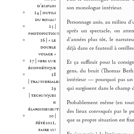
d’emploi
son monologue intérieur.
14 | outils
du roman
Personnage assis, au milieu d
15 |
après un spectacle, on atten
photofictions
d’années plus tôt, le narrateu
16 | « le
double
déjà dans ce fauteuil à oreilles
voyage »
17 | vers une
Et ça suffirait pour la consi
écopoétique
gens, du bruit (Thomas Berh
18
intérieur — pourquoi pas un c
| transversales
qui surgissent dans le champ d
19
| techniques
&
Probablement même (en tout cas
élargissements
des lieux convoqués par le 
20 |
que sa propre situation est fixe
#été2021,
faire un