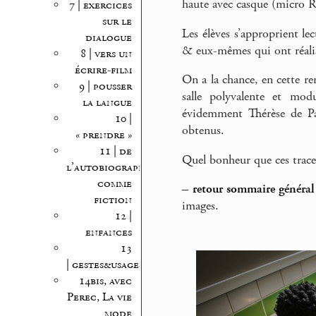
haute avec casque (micro
7 | exercices
sur le
Les élèves s’approprient lec
dialogue
& eux-mêmes qui ont réalis
8 | vers un
écrire-film
On a la chance, en cette ren
9 | pousser
salle polyvalente et modu
la langue
évidemment Thérèse de Paul
10 |
obtenus.
« prendre »
11 | de
Quel bonheur que ces trace
l’autobiographie
comme
–
retour sommaire général 
fiction
images.
12 |
enfances
13
| gestes&usages
14bis, avec
Perec, La vie
mode