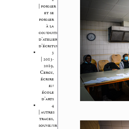
| former
et se
former
à la
conduite
d’atelier
d’écriture
3
| 2013-
2019,
Cergy,
écrire
en
école
d’arts
4
| autres
traces,
souvenirs,