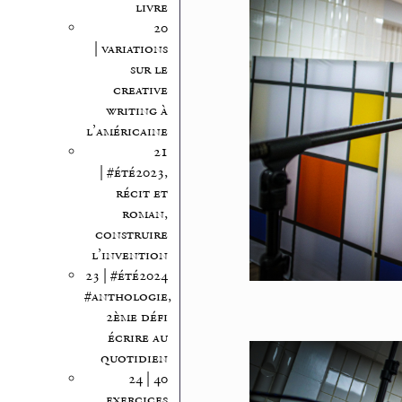
livre
20
| variations
sur le
creative
writing à
l’américaine
21
| #été2023,
récit et
roman,
construire
l’invention
23 | #été2024
#anthologie,
2ème défi
écrire au
quotidien
24 | 40
exercices