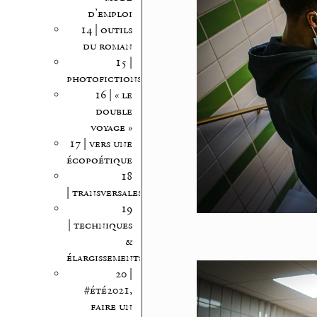
d’emploi
14 | outils
du roman
15 |
photofictions
16 | « le
double
voyage »
17 | vers une
écopoétique
18
| transversales
19
| techniques
&
élargissements
20 |
#été2021,
faire un