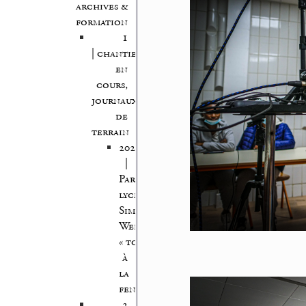
archives &
formation
1
| chantiers
en
cours,
journaux
de
terrain
2022
|
Paris,
lycée
Simone-
Weil,
« tous
à
la
fenêtre »
2