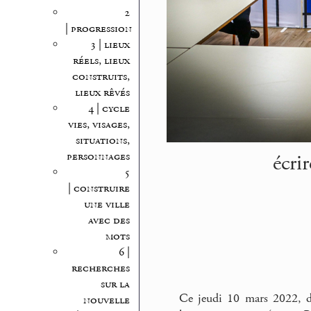
2
| progression
3 | lieux
réels, lieux
construits,
lieux rêvés
4 | cycle
vies, visages,
situations,
écri
personnages
5
| construire
une ville
avec des
mots
6 |
recherches
sur la
Ce jeudi 10 mars 2022, de
nouvelle