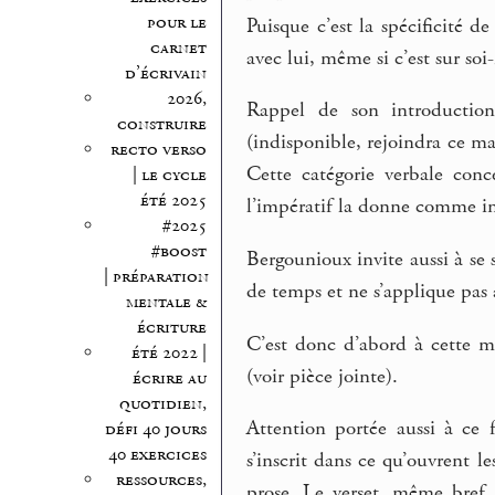
pour le
Puisque c’est la spécificité d
carnet
avec lui, même si c’est sur so
d’écrivain
2026,
Rappel de son introductio
construire
(indisponible, rejoindra ce ma
recto verso
Cette catégorie verbale conce
| le cycle
été 2025
l’impératif la donne comme inc
#2025
#boost
Bergounioux invite aussi à se 
| préparation
de temps et ne s’applique pas
mentale &
écriture
C’est donc d’abord à cette m
été 2022 |
(voir pièce jointe).
écrire au
quotidien,
Attention portée aussi à ce f
défi 40 jours
40 exercices
s’inscrit dans ce qu’ouvrent l
ressources,
prose. Le verset, même bref, 