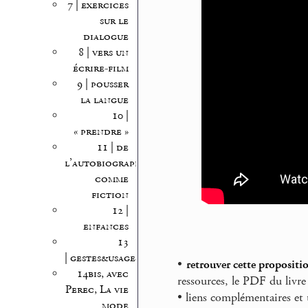
7 | exercices
sur le
dialogue
8 | vers un
écrire-film
9 | pousser
la langue
10 |
« prendre »
11 | de
l’autobiographie
comme
fiction
12 |
enfances
13
| gestes&usages
•
retrouver cette propositi
14bis, avec
ressources, le PDF du livre 
Perec, La vie
• liens complémentaires et 
mode