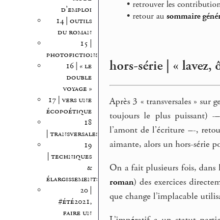
• retrouver les contributio
d’emploi
• retour au
sommaire génér
14 | outils
du roman
15 |
photofictions
hors-série | « lavez, ô
16 | « le
double
voyage »
17 | vers une
Après 3 « transversales » sur 
écopoétique
toujours le plus puissant) -
18
l’amont de l’écriture –-, retou
| transversales
aimante, alors un hors-série po
19
| techniques
On a fait plusieurs fois, dans 
&
élargissements
roman
) des exercices directe
20 |
que change l’implacable utilis
#été2021,
faire un
L’impératif a un statut parti