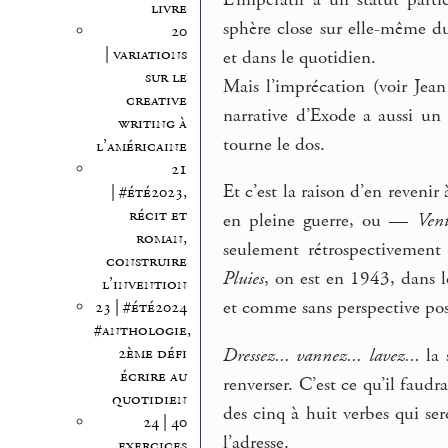
livre
sphère close sur elle-même du
20
| variations
et dans le quotidien.
sur le
Mais l’imprécation (voir Je
creative
narrative d’Exode a aussi un 
writing à
tourne le dos.
l’américaine
21
Et c’est la raison d’en revenir
| #été2023,
récit et
en pleine guerre, ou —
Vent
roman,
seulement rétrospectivement
construire
Pluies
, on est en 1943, dans 
l’invention
et comme sans perspective pos
23 | #été2024
#anthologie,
2ème défi
Dressez... vannez... lavez...
la 
écrire au
renverser. C’est ce qu’il faud
quotidien
des cinq à huit verbes qui se
24 | 40
l’adresse.
exercices