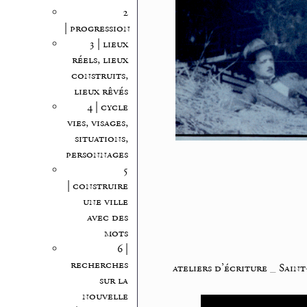
2
| progression
3 | lieux
réels, lieux
construits,
lieux rêvés
4 | cycle
vies, visages,
situations,
personnages
5
| construire
une ville
avec des
mots
6 |
recherches
ateliers d’écriture
_
Saint
sur la
nouvelle