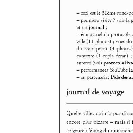
–
ceci est le
31ème
rond-poi
–
première visite ? voir la
et un
journal
;
–
état actuel du protocole 
ville (
11
photos) ; vues du
du rond-point (
3
photos)
contexte (
1
copie écran) ; 
enterré (voir
protocole livr
–
performances YouTube
l
–
en partenariat
Pôle des a
journal de voyage
Quelle ville, qui n’a pas dir
encore plus bizarre – mais si
ce genre d’étang du dimanche. I