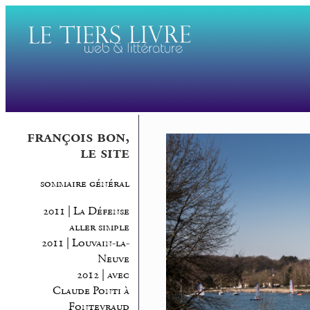
françois bon,
le site
sommaire général
2011 | La Défense
aller simple
2011 | Louvain-la-
Neuve
2012 | avec
Claude Ponti à
Fontevraud