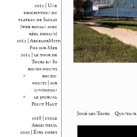
2012 | Une
description du
plateau de Saclay
(web-roman avec
réel dedans)
2013 | ArcelorMittal
Fos-sur-Mer
2015 | le tour de
Tours en 80
ronds-points
ronds-
points | sur
invitation
le journal
Point Haut
Joué-les-Tours
_
Quintane,
2018 | cycle
Argenteuil
2020 | Évry corps