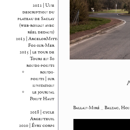
2012 | Une
description du
plateau de Saclay
(web-roman avec
réel dedans)
2013 | ArcelorMittal
Fos-sur-Mer
2015 | le tour de
Tours en 80
ronds-points
ronds-
points | sur
p
invitation
le journal
Point Haut
Ballan-Miré
_
Balzac, Ho
2018 | cycle
Argenteuil
2020 | Évry corps