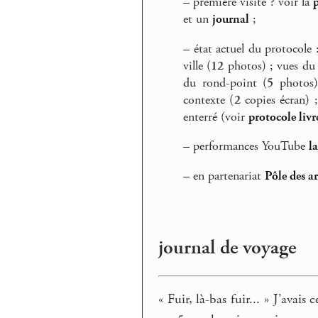
–
première visite ? voir la
et un
journal
;
–
état actuel du protocole 
ville (
12
photos) ; vues du
du rond-point (
5
photos)
contexte (
2
copies écran) ;
enterré (voir
protocole livr
–
performances YouTube
l
–
en partenariat
Pôle des a
journal de voyage
« Fuir, là-bas fuir... » J’avai