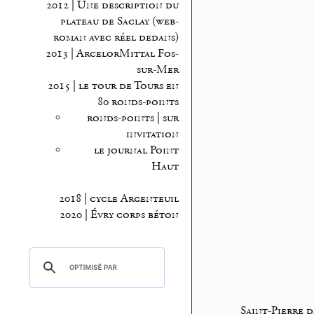
2012 | Une description du
plateau de Saclay (web-
roman avec réel dedans)
2013 | ArcelorMittal Fos-
sur-Mer
2015 | le tour de Tours en
80 ronds-points
ronds-points | sur
invitation
le journal Point
Haut
2018 | cycle Argenteuil
2020 | Évry corps béton
Saint-Pierre 