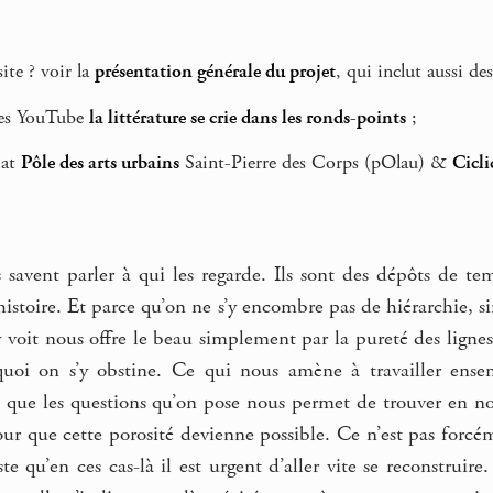
ite ? voir la
présentation générale du projet
, qui inclut aussi de
es YouTube
la littérature se crie dans les ronds-points
;
iat
Pôle des arts urbains
Saint-Pierre des Corps (pOlau) &
Cicli
es savent parler à qui les regarde. Ils sont des dépôts de te
 histoire. Et parce qu’on ne s’y encombre pas de hiérarchie, 
y voit nous offre le beau simplement par la pureté des lignes
uoi on s’y obstine. Ce qui nous amène à travailler ensemb
ce que les questions qu’on pose nous permet de trouver en n
ur que cette porosité devienne possible. Ce n’est pas forcé
uste qu’en ces cas-là il est urgent d’aller vite se reconstru