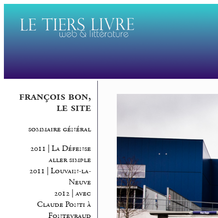
françois bon,
le site
sommaire général
2011 | La Défense
aller simple
2011 | Louvain-la-
Neuve
2012 | avec
Claude Ponti à
Fontevraud