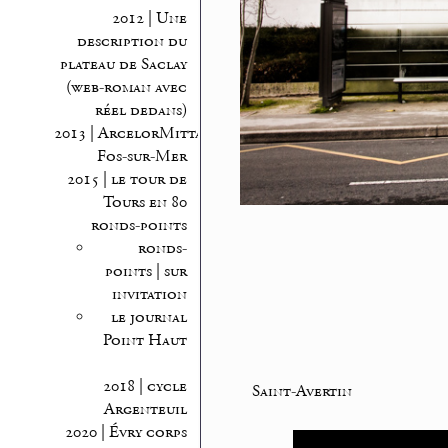
2012 | Une
description du
plateau de Saclay
(web-roman avec
réel dedans)
2013 | ArcelorMittal
Fos-sur-Mer
2015 | le tour de
Tours en 80
ronds-points
ronds-
points | sur
invitation
le journal
Point Haut
2018 | cycle
Saint-Avertin
Argenteuil
2020 | Évry corps