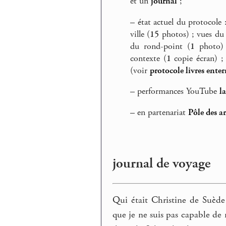
et un
journal
;
–
état actuel du protocole 
ville (
15
photos) ; vues du
du rond-point (
1
photo) 
contexte (
1
copie écran) ; 
(voir
protocole livres enter
–
performances YouTube
l
–
en partenariat
Pôle des a
journal de voyage
Qui était Christine de Suède 
que je ne suis pas capable de r