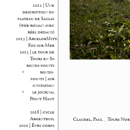
2012 | Une
description du
plateau de Saclay
(web-roman avec
réel dedans)
2013 | ArcelorMittal
Fos-sur-Mer
2015 | le tour de
Tours en 80
ronds-points
ronds-
points | sur
invitation
le journal
Point Haut
2018 | cycle
Argenteuil
Claudel, Paul
_
Tours Nor
2020 | Évry corps