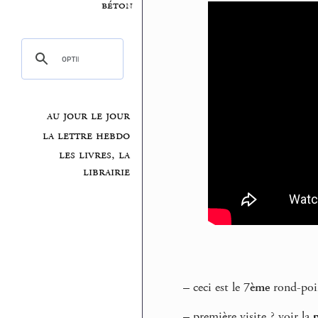
béton
au jour le jour
la lettre hebdo
les livres, la
librairie
–
ceci est le
7ème
rond-poin
–
première visite ? voir la