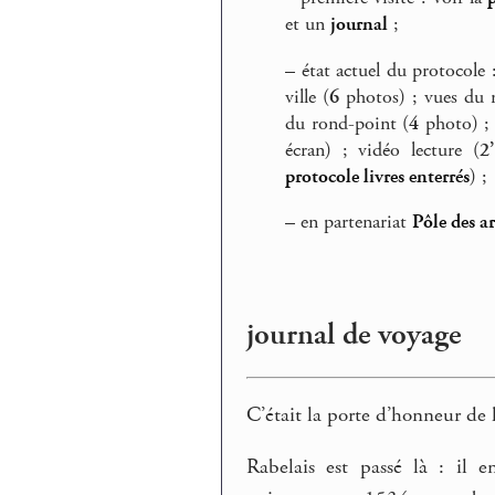
et un
journal
;
–
état actuel du protocole 
ville (
6
photos) ; vues du 
du rond-point (
4
photo) ; 
écran) ; vidéo lecture (
2
protocole livres enterrés
) ;
–
en partenariat
Pôle des a
journal de voyage
C’était la porte d’honneur de l
Rabelais est passé là : il e