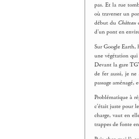
pas. Et la rue tomb
où traverser un pon
début du
Château
d
d’un pont en enviro
Sur Google Earth, h
une végétation qui
Devant la gare TGV
de fer aussi, je ne
passage aménagé, et
Problématique à rép
c’était juste pour l
charge, vaut en ell
trappes de fonte en 