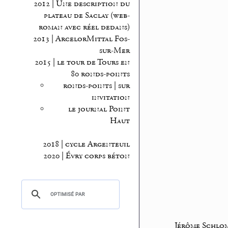
2012 | Une description du
plateau de Saclay (web-
roman avec réel dedans)
2013 | ArcelorMittal Fos-
sur-Mer
2015 | le tour de Tours en
80 ronds-points
ronds-points | sur
invitation
le journal Point
Haut
2018 | cycle Argenteuil
2020 | Évry corps béton
Jérôme Schlo