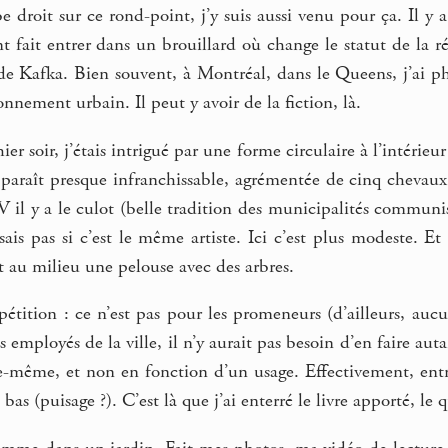
e droit sur ce rond-point, j’y suis aussi venu pour ça. Il 
t fait entrer dans un brouillard où change le statut de la r
e Kafka. Bien souvent, à Montréal, dans le Queens, j’ai ph
nnement urbain. Il peut y avoir de la fiction, là.
ier soir, j’étais intrigué par une forme circulaire à l’intéri
 paraît presque infranchissable, agrémentée de cinq chevaux
 il y a le culot (belle tradition des municipalités communi
 sais pas si c’est le même artiste. Ici c’est plus modeste. 
 au milieu une pelouse avec des arbres.
étition : ce n’est pas pour les promeneurs (d’ailleurs, aucun
es employés de la ville, il n’y aurait pas besoin d’en faire a
e-même, et non en fonction d’un usage. Effectivement, entre
bas (puisage ?). C’est là que j’ai enterré le livre apporté, le 