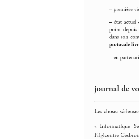
–
première vis
–
état actuel 
point depuis
dans son cont
protocole livr
–
en partenar
journal de v
Les choses sérieus
« Informatique S
Frigicentre Cesbro