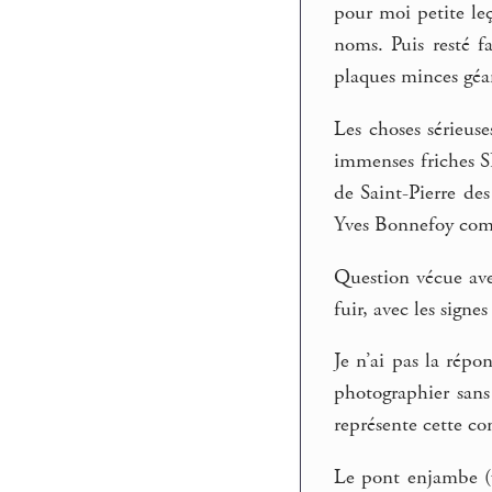
pour moi petite leç
noms. Puis resté f
plaques minces géa
Les choses sérieus
immenses friches SN
de Saint-Pierre des
Yves Bonnefoy combie
Question vécue avec
fuir, avec les signes
Je n’ai pas la répo
photographier sans
représente cette co
Le pont enjambe (v