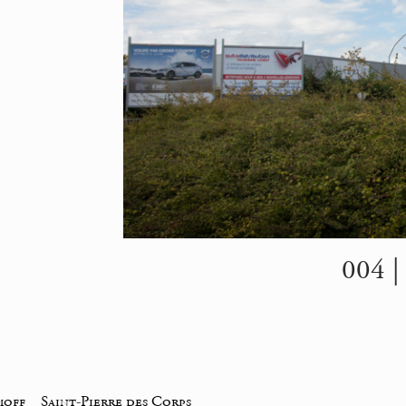
004 |
moff
_
Saint-Pierre des Corps