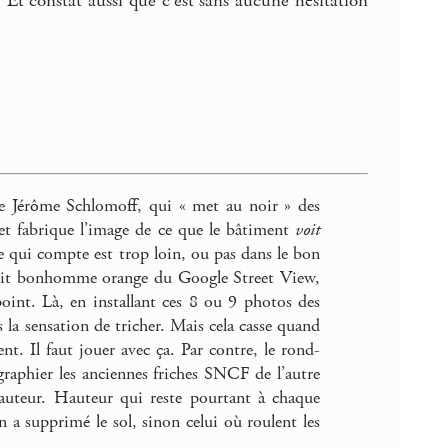
Et constat aussi que c’est sans aucune hésitation
l de Jérôme Schlomoff, qui « met au noir » des
 et fabrique l’image de ce que le bâtiment
voit
 qui compte est trop loin, ou pas dans le bon
etit bonhomme orange du Google Street View,
int. Là, en installant ces 8 ou 9 photos des
as la sensation de tricher. Mais cela casse quand
. Il faut jouer avec ça. Par contre, le rond-
graphier les anciennes friches SNCF de l’autre
hauteur. Hauteur qui reste pourtant à chaque
n a supprimé le sol, sinon celui où roulent les