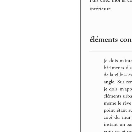
Puis chez moi là c
intérieure.
éléments cont
Je dois m’int
bâtiments d’a
de la ville – 
angle. Sur c
je dois m’app
éléments urba
même le rêve 
point étant s
côté du mur 
instant un pa
voitures et c