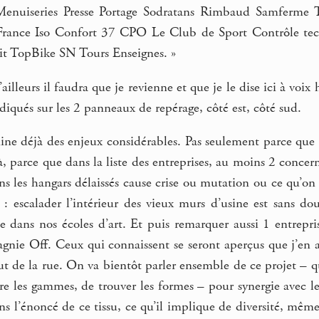
Menuiseries Presse Portage Sodratans Rimbaud Samferme
is France Iso Confort 37 CPO Le Club de Sport Contrôle t
it TopBike SN Tours Enseignes. »
lleurs il faudra que je revienne et que je le dise ici à voix 
diqués sur les 2 panneaux de repérage, côté est, côté sud.
ine déjà des enjeux considérables. Pas seulement parce que 
à, parce que dans la liste des entreprises, au moins 2 conce
ns les hangars délaissés cause crise ou mutation ou ce qu’on 
 : escalader l’intérieur des vieux murs d’usine est sans do
e dans nos écoles d’art. Et puis remarquer aussi 1 entrepri
gnie Off. Ceux qui connaissent se seront aperçus que j’en 
ut de la rue. On va bientôt parler ensemble de ce projet –
aire les gammes, de trouver les formes – pour synergie avec l
dans l’énoncé de ce tissu, ce qu’il implique de diversité, même