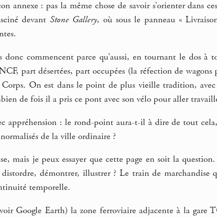
on annexe : pas la même chose de savoir s’orienter dans ces r
asciné devant
Stone Gallery
, où sous le panneau « Livraiso
ntes.
es donc commencent parce qu’aussi, en tournant le dos à to
CF, part désertées, part occupées (la réfection de wagons p
 Corps. On est dans le point de plus vieille tradition, avec
n de fois il a pris ce pont avec son vélo pour aller travaille
 appréhension : le rond-point aura-t-il à dire de tout cela
 normalisés de la ville ordinaire ?
nse, mais je peux essayer que cette page en soit la question.
 distordre, démontrer, illustrer ? Le train de marchandise 
ntinuité temporelle.
oir Google Earth) la zone ferroviaire adjacente à la gare T