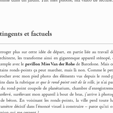
omme dans un jardin. Fait mes photos, ma vidéo de lecture. 
ingents et factuels
erroger plus sur cette idée de départ, en partie liée au travai
rchitecte, les transforme ainsi en gigantesque appareil sténopé,
exemple avec le
pavillon Mies Van der Rohe
de Barcelone. Mais ce
ertains ronds-points ça peut marcher, mais là non. Comme le p
rocher avec mon pied photo des éléments vus depuis le rond-po
ins dans la rubrique
ce que le rond-point voit de la ville
, je n’ai p
du rond-point coupole de planétarium, chambre d’enregistrement
urélevé, surélevant mon appareil à bout de bras, j’arrive à photo
de béton. En voisinant les ronds-points, la ville perd toute 
ramètre décisif dans l’énoncé visuel à construire – parce qu’ici o
amion qui me cernent ?