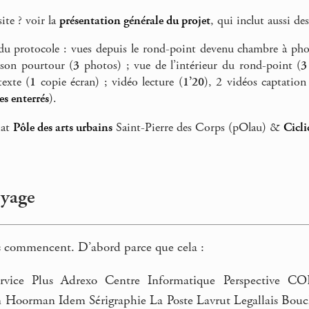
ite ? voir la
présentation générale du projet
, qui inclut aussi de
du protocole : vues depuis le rond-point devenu chambre à phot
 son pourtour (
3
photos) ; vue de l’intérieur du rond-point (
3
exte (
1
copie écran) ; vidéo lecture (
1’20
), 2 vidéos captation
es enterrés
).
iat
Pôle des arts urbains
Saint-Pierre des Corps (pOlau) &
Cicli
oyage
es commencent. D’abord parce que cela :
ervice Plus Adrexo Centre Informatique Perspective C
n Hoorman Idem Sérigraphie La Poste Lavrut Legallais Bouc