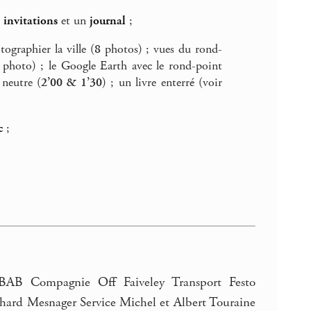
s
invitations
et un
journal
;
ographier la ville (
8
photos) ; vues du rond-
photo) ; le Google Earth avec le rond-point
 neutre (
2’00 & 1’30
) ; un livre enterré (voir
c
;
OBAB Compagnie Off Faiveley Transport Festo
hard Mesnager Service Michel et Albert Touraine