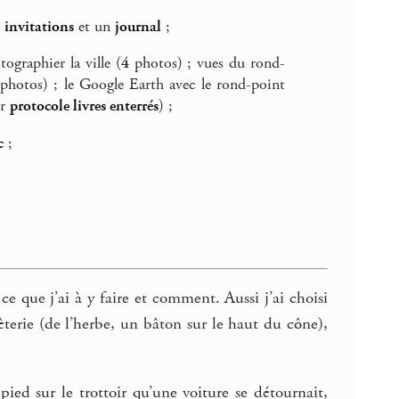
s
invitations
et un
journal
;
ographier la ville (
4
photos) ; vues du rond-
photos) ; le Google Earth avec le rond-point
ir
protocole livres enterrés
) ;
c
;
ce que j’ai à y faire et comment. Aussi j’ai choisi
èterie (de l’herbe, un bâton sur le haut du cône),
ied sur le trottoir qu’une voiture se détournait,