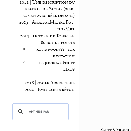
2012 | Une description du
plateau de Saclay (web-
roman avec réel dedans)
2013 | ArcelorMittal Fos-
sur-Mer
2015 | le tour de Tours en
80 ronds-points
ronds-points | sur
invitation
le journal Point
Haut
2018 | cycle Argenteuil
2020 | Évry corps béton
Saint-Cyr sur 