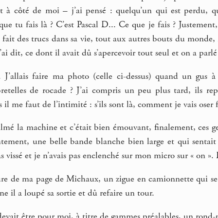
sant à côté de moi – j’ai pensé : quelqu’un qui est perdu, 
que tu fais là ? C’est Pascal D... Ce que je fais ? Justement,
 fait des trucs dans sa vie, tout aux autres bouts du monde, m
j’ai dit, ce dont il avait dû s’apercevoir tout seul et on a parl
i. J’allais faire ma photo (celle ci-dessus) quand un gus à
 bretelles de rocade ? J’ai compris un peu plus tard, ils r
l me faut de l’intimité : s’ils sont là, comment je vais oser 
filmé la machine et c’était bien émouvant, finalement, ces 
tement, une belle bande blanche bien large et qui sentait 
s vissé et je n’avais pas enclenché sur mon micro sur « on 
ure de ma page de Michaux, un zigue en camionnette qui se c
ne il a loupé sa sortie et dû refaire un tour.
evait être pour moi, à titre de gammes préalables, un rond-