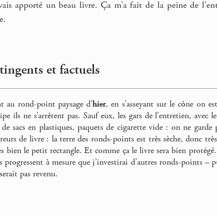
avais apporté un beau livre. Ça m’a fait de la peine de l’e
e.
ingents et factuels
t au rond-point paysage d’
hier
, en s’asseyant sur le cône on e
ipe ils ne s’arrêtent pas. Sauf eux, les gars de l’entretien, avec
s de sacs en plastiques, paquets de cigarette vide : on ne garde p
reurs de livre : la terre des ronds-points est très sèche, donc tr
s bien le petit rectangle. Et comme ça le livre sera bien protégé. 
es progressent à mesure que j’investirai d’autres ronds-points – pu
 serait pas revenu.