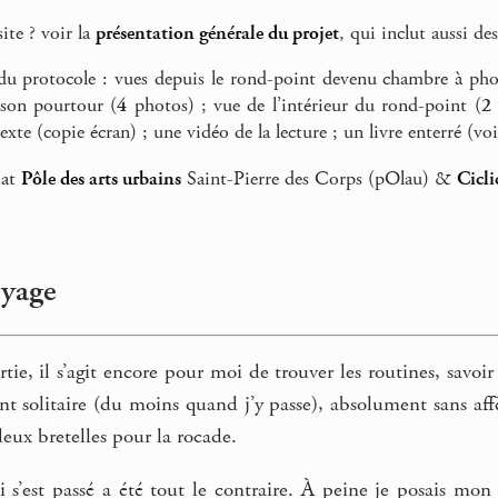
ite ? voir la
présentation générale du projet
, qui inclut aussi de
du protocole : vues depuis le rond-point devenu chambre à phot
 son pourtour (
4
photos) ; vue de l’intérieur du rond-point (
2
xte (copie écran) ; une vidéo de la lecture ; un livre enterré (vo
iat
Pôle des arts urbains
Saint-Pierre des Corps (pOlau) &
Cicli
oyage
tie, il s’agit encore pour moi de trouver les routines, savoir 
t solitaire (du moins quand j’y passe), absolument sans aff
deux bretelles pour la rocade.
’est passé a été tout le contraire. À peine je posais mon p