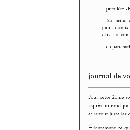
–
première vis
–
état actuel 
point depuis
dans son conte
–
en partenar
journal de v
Pour cette 2ème sor
exprès un rond-poin
et autour juste les 
Évidemment ce qui s