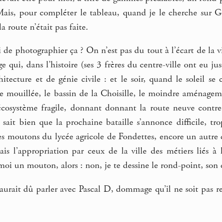
. Mais, pour compléter le tableau, quand je le cherche sur 
la route n’était pas faite.
 de photographier ça ? On n’est pas du tout à l’écart de la 
e qui, dans l’histoire (ses 3 frères du centre-ville ont eu
itecture et de génie civile : et le soir, quand le soleil s
e mouillée, le bassin de la Choisille, le moindre aménageme
cosystème fragile, donnant donnant la route neuve contre 
sait bien que la prochaine bataille s’annonce difficile, tr
 les moutons du lycée agricole de Fondettes, encore un autr
s l’appropriation par ceux de la ville des métiers liés à l’
i un mouton, alors : non, je te dessine le rond-point, son 
aurait dû parler avec Pascal D, dommage qu’il ne soit pas res