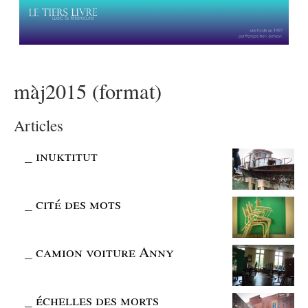
màj2015 (format)
Articles
_
inuktitut
_
cité des mots
_
camion voiture Anny
_
échelles des morts