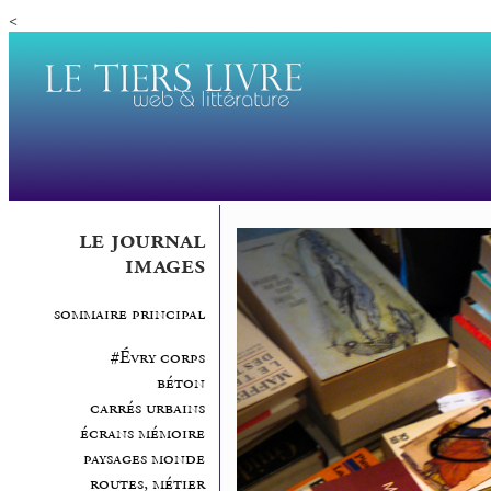
<
le journal
images
sommaire principal
#Évry corps
béton
carrés urbains
écrans mémoire
paysages monde
routes, métier