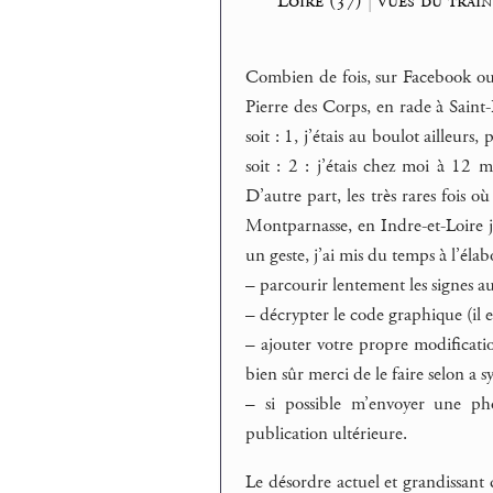
Loire (37)
|
vues du train
Combien de fois, sur Facebook ou l
Pierre des Corps, en rade à Saint-
soit : 1, j’étais au boulot ailleurs
soit : 2 : j’étais chez moi à 12 m
D’autre part, les très rares fois o
Montparnasse, en Indre-et-Loire je 
un geste, j’ai mis du temps à l’élab
–
parcourir lentement les signes au 
–
décrypter le code graphique (il es
–
ajouter votre propre modificatio
bien sûr merci de le faire selon a
–
si possible m’envoyer une pho
publication ultérieure.
Le désordre actuel et grandissant d