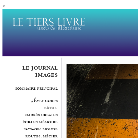
<
le journal
images
sommaire principal
#Évry corps
béton
carrés urbains
écrans mémoire
paysages monde
routes, métier