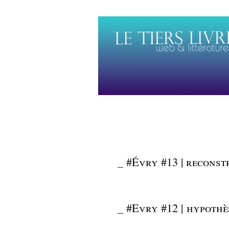
_
#Évry #13 | reconst
_
#Evry #12 | hypothè