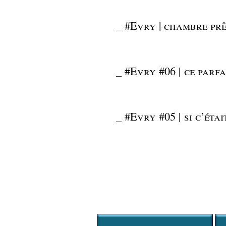
_
#Evry | chambre prê
_
#Evry #06 | ce parf
_
#Evry #05 | si c’éta