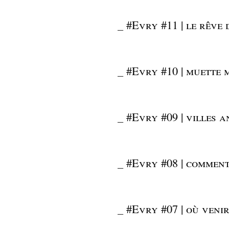
_
#Evry #11 | le rêve 
_
#Evry #10 | muette 
_
#Evry #09 | villes 
_
#Evry #08 | comment
_
#Evry #07 | où venir