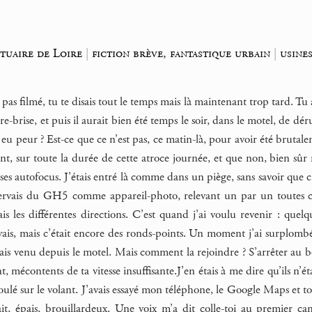
tuaire de Loire
|
fiction brève, fantastique urbain
|
usine
pas filmé, tu te disais tout le temps mais là maintenant trop tard. T
e-brise, et puis il aurait bien été temps le soir, dans le motel, de dé
 eu peur ? Est-ce que ce n’est pas, ce matin-là, pour avoir été brutal
nt, sur toute la durée de cette atroce journée, et que non, bien sûr
ses autofocus. J’étais entré là comme dans un piège, sans savoir que c’
ervais du GH5 comme appareil-photo, relevant un par un toutes ces
ais les différentes directions. C’est quand j’ai voulu revenir : quelq
ivais, mais c’était encore des ronds-points. Un moment j’ai surplombé 
tais venu depuis le motel. Mais comment la rejoindre ? S’arrêter au bo
, mécontents de ta vitesse insuffisante.J’en étais à me dire qu’ils n’é
roulé sur le volant. J’avais essayé mon téléphone, le Google Maps et t
it, épais, brouillardeux. Une voix m’a dit colle-toi au premier cam