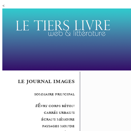
<
le journal images
sommaire principal
#Évry corps béton
carrés urbains
écrans mémoire
paysages monde