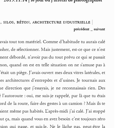
2019.11.14 | le jour où j’arrêtai de photographier
s, silos, béton, architecture industrielle
|
précédent
_
suivant
u avais tout ton matériel. Comme d’habitude tu aurais calé
rusher, de sélectionner. Mais justement, est-ce que ce n’est
ement débordé, n’avoir pas du tout prévu ce qui se passait
 non, quand on est en telle situation on ne s’amuse pas à
était un piège. J’avais ouvert mes deux vitres latérales, et
 architectures d’entrepôts et d’usines. Je tournais aux
ue direction que j’essayais, je ne reconnaissais rien. Des
l’autoroute : oui, me suis-je rappelé, par là que tu étais
rd de la route, faire des gestes à un camion ? Mais ils te
taient même pas habités. L’après-midi j’ai calé. J’ai stoppé
out ça, mais quand vous en avez besoin c’est toujours zéro
ion qui passe, et suis-le. Ne le lâche pas, peut-être la