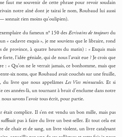
l me faut me souvenir de cette phrase pour revoir soudain
ivain notre aîné dont je tairai le nom, Roubaud lui aussi
sonnait rien moins qu’oulipien).
 son exemplaire du fameux n° 150 des
Ecrivains de toujours
du
un « cadavre exquis », je me souviens que le libraire, rond
es de province, à quatre heures du matin) : « Exquis mais
forte, l’idée géniale, qui de nous l’avait eue ? Je crois que
aire : « Qu’on ne le verrait jamais, ce bonhomme, mais que
trente-six noms, que Roubaud avait couchés sur une feuille,
ud, du livre que nous appelâmes
Les Vies minuscules
. Et si
de ces années-là, un tournant à bruit d’enclume dans notre
nous savons l’avoir tous écrit, pour partie.
eur était complice. Il s’en est vendu un bon mille, mais pas
fisait pas à faire du livre un best-seller. Et tout cela est
e de chair et de sang, un livre violent, un livre catalysant
e, accueillis par une de ses collègues et cette fois je peux