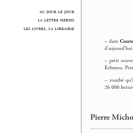
au jour le jour
la lettre hebdo
les livres, la librairie
–
dans
Conte
d’aujourd’hui
–
petit souven
Echenoz, Pie
–
touché qu’à
26 000 lecture
Pierre Michon