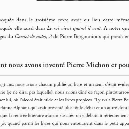
voquée dans le troisième texte avait eu lieu cette même
oquée elle aussi dans
Le roi vient quand il veut
. A noter q
ages du
Carnet de notes, 2
de Pierre Bergounioux qui paraît
t nous avons inventé Pierre Michon et po
vingt ans, nous avions chacun publié un livre et un seul, c’était év
rie (je ne dirai pas laquelle), nous avions dîné de façon plutôt arros
ez lui, où l’alcool était raide et les livres propices. Il y avait Pier
rianne Alphant qui avait présenté plus tôt le débat et un autre dont 
 que la rentrée littéraire avaient suscités, on y débattait sérieusem
 je
, quand parmi les livres qui nous entouraient dans le petit ap