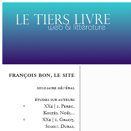
françois bon, le site
sommaire général
études sur auteurs
XXe | 2, Perec,
Koltès, Noël...
XXe | 1, Gracq,
Simon, Duras,