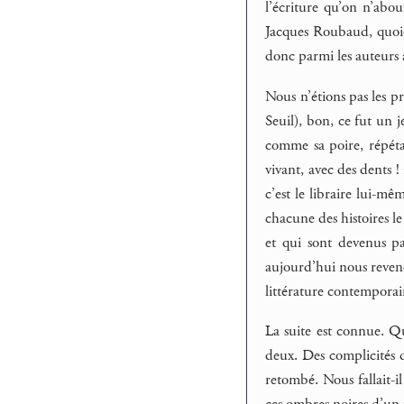
l’écriture qu’on n’abo
Jacques Roubaud, quoiq
donc parmi les auteurs
Nous n’étions pas les pr
Seuil), bon, ce fut un 
comme sa poire, répétai
vivant, avec des dents !
c’est le libraire lui-m
chacune des histoires l
et qui sont devenus p
aujourd’hui nous revend
littérature contemporain
La suite est connue. Qui
deux. Des complicités da
retombé. Nous fallait-il
ces ombres noires d’un t