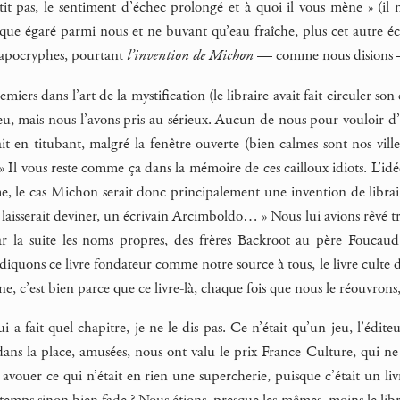
utit pas, le sentiment d’échec prolongé et à quoi il vous mène » (i
ue égaré parmi nous et ne buvant qu’eau fraîche, plus cet autre écr
 apocryphes, pourtant
l’invention de Michon
— comme nous disions — 
emiers dans l’art de la mystification (le libraire avait fait circuler
jeu, mais nous l’avons pris au sérieux. Aucun de nous pour vouloir d’
t en titubant, malgré la fenêtre ouverte (bien calmes sont nos vill
 » Il vous reste comme ça dans la mémoire de ces cailloux idiots. L’idée 
ême, le cas Michon serait donc principalement une invention de libr
e laisserait deviner, un écrivain Arcimboldo… » Nous lui avions rêvé 
ar la suite les noms propres, des frères Backroot au père Fouca
iquons ce livre fondateur comme notre source à tous, le livre culte 
e, c’est bien parce que ce livre-là, chaque fois que nous le réouvrons, 
 a fait quel chapitre, je ne le dis pas. Ce n’était qu’un jeu, l’édit
ns la place, amusées, nous ont valu le prix France Culture, qui ne suf
 avouer ce qui n’était en rien une supercherie, puisque c’était un livr
emps sinon bien fade ? Nous étions, presque les mêmes, moins le librair