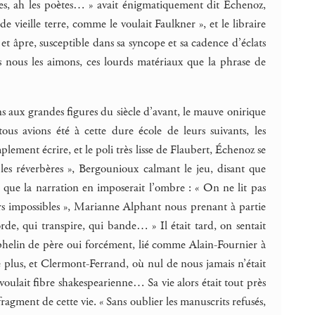
tes, ah les poètes… » avait énigmatiquement dit Échenoz,
ieille terre, comme le voulait Faulkner », et le libraire
e et âpre, susceptible dans sa syncope et sa cadence d’éclats
s nous les aimons, ces lourds matériaux que la phrase de
ns aux grandes figures du siècle d’avant, le mauve onirique
us avions été à cette dure école de leurs suivants, les
ement écrire, et le poli très lisse de Flaubert, Échenoz se
ur les réverbères », Bergounioux calmant le jeu, disant que
l que la narration en imposerait l’ombre : « On ne lit pas
ours impossibles », Marianne Alphant nous prenant à partie
rde, qui transpire, qui bande… » Il était tard, on sentait
, orphelin de père oui forcément, lié comme Alain-Fournier à
re plus, et Clermont-Ferrand, où nul de nous jamais n’était
 voulait fibre shakespearienne… Sa vie alors était tout près
agment de cette vie. « Sans oublier les manuscrits refusés,