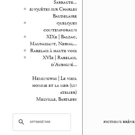
Sarraute...
enquêtes sur Charles
Baudelaire
quelques
contemporains
XIXe | Balzac,
Maupassant, Nerval...
Rabelais à haute voix
XVIe | Rabelais,
d’Aubigné...
Hemingway | Le vieil
homme et la mer (un
atelier)
Melville, Bartleby
fictions brève