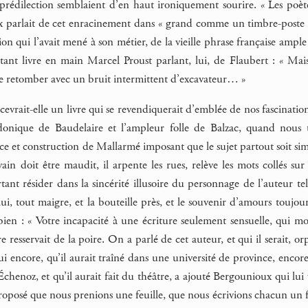
 prédilection semblaient d’en haut ironiquement sourire. « Les poè
parlait de cet enracinement dans « grand comme un timbre-poste de v
tion qui l’avait mené à son métier, de la vieille phrase française ampl
itant livre en main Marcel Proust parlant, lui, de Flaubert : « Mai
sse retomber avec un bruit intermittent d’excavateur… »
evrait-elle un livre qui se revendiquerait d’emblée de nos fascinatio
donique de Baudelaire et l’ampleur folle de Balzac, quand nous to
e et construction de Mallarmé imposant que le sujet partout soit simpl
rivain doit être maudit, il arpente les rues, relève les mots collés s
tant résider dans la sincérité illusoire du personnage de l’auteur te
lui, tout maigre, et la bouteille près, et le souvenir d’amours touj
bien : « Votre incapacité à une écriture seulement sensuelle, qui mo
ire resservait de la poire. On a parlé de cet auteur, et qui il serait
 oui encore, qu’il aurait traîné dans une université de province, enco
 Échenoz, et qu’il aurait fait du théâtre, a ajouté Bergounioux qui lui
proposé que nous prenions une feuille, que nous écrivions chacun un fr