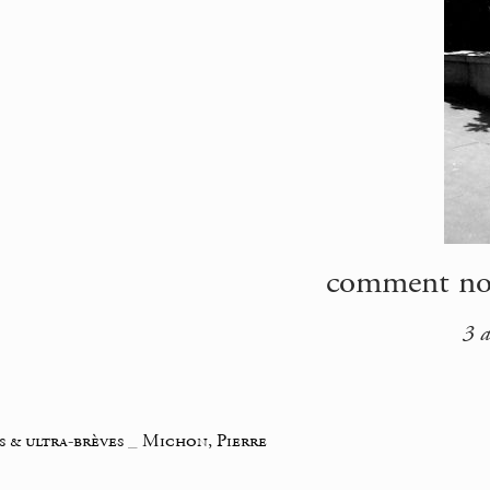
comment nou
3 a
s & ultra-brèves
_
Michon, Pierre