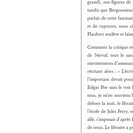
grand), nos figures de
tandis que Bergounioux 
parlait de cette fascina
et de ruptures, nous c
Flaubert soulève et lai
Comment la critique rec
de Nerval, tout le sar
miroitements d’assonanc
récriant alors : « L’éc
l’important devait pour
Edgar Poe sans le voir 
tous, je m’en souviens 
dehors la nuit, le libra
l’école de Jules Ferry,
allé, s’imposait d’après
de nous. Le libraire a 