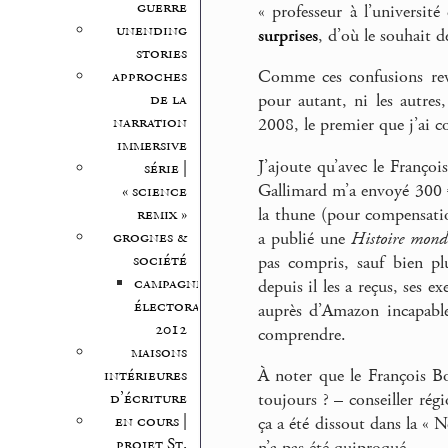
guerre
« professeur à l’universi
unending
surprises
, d’où le souhait de
stories
approches
Comme ces confusions rev
de la
pour autant, ni les autres
narration
2008, le premier que j’ai 
immersive
J’ajoute qu’avec le Franço
série |
Gallimard m’a envoyé 300 € 
« science
remix »
la thune (pour compensati
grognes &
a publié une
Histoire mond
société
pas compris, sauf bien pl
campagne
depuis il les a reçus, ses e
électorale
auprès d’Amazon incapable 
2012
comprendre.
maisons
intérieures
À noter que le François Bo
d’écriture
toujours ? – conseiller rég
en cours |
ça a été dissout dans la « 
projet St.