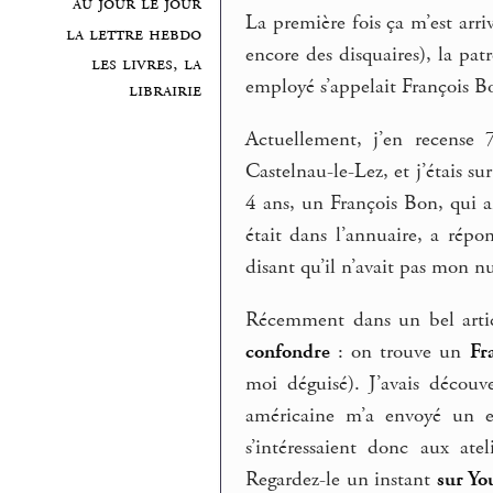
au jour le jour
La première fois ça m’est arri
la lettre hebdo
encore des disquaires), la pat
les livres, la
employé s’appelait François Bo
librairie
Actuellement, j’en recense 
Castelnau-le-Lez, et j’étais s
4 ans, un François Bon, qui a
était dans l’annuaire, a rép
disant qu’il n’avait pas mon n
Récemment dans un bel arti
confondre
: on trouve un
Fr
moi déguisé). J’avais décou
américaine m’a envoyé un e
s’intéressaient donc aux ate
Regardez-le un instant
sur Y