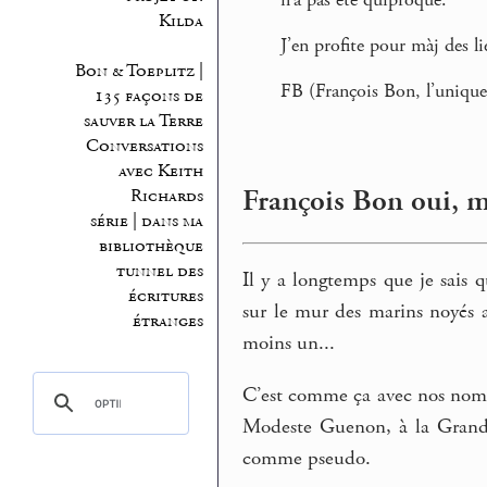
n’a pas été quiproqué.
Kilda
J’en profite pour màj des l
Bon & Toeplitz |
FB (François Bon, l’unique, 
135 façons de
sauver la Terre
Conversations
avec Keith
François Bon oui, m
Richards
série | dans ma
bibliothèque
tunnel des
Il y a longtemps que je sais 
écritures
sur le mur des marins noyés a
étranges
moins un...
C’est comme ça avec nos noms
Modeste Guenon, à la Grande
comme pseudo.