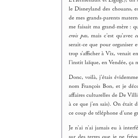
L’Hermenault et Ligugé), un s
le Disneyland des chouans, es
de mes grands-parents materne
me faisait ma grand-mère : qu
crois pas
, mais c’est qu’avec
c
serait-ce que pour organiser e
trop s’afficher à Vix, venait e
l’instit laïque, en Vendée, ça 
Donc, voilà, j’étais évidemme
nom François Bon, et je déco
affaires culturelles de De Vill
à ce que j’en sais). On était 
ce coup de téléphone d’une gra
Je n’ai n’ai jamais eu à interf
sur des terres que je ne fréq