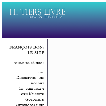
françois bon,
le site
sommaire général
2020
| Description des
hommes
#en cheminant
avec Kenneth
Goldsmith
autobiographies