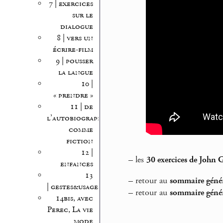
7 | exercices
sur le
dialogue
8 | vers un
écrire-film
9 | pousser
la langue
10 |
« prendre »
11 | de
l’autobiographie
comme
fiction
12 |
–
les
30 exercices de John 
enfances
13
–
retour au
sommaire génér
| gestes&usages
–
retour au
sommaire génér
14bis, avec
Perec, La vie
mode