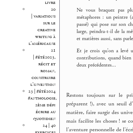
livre
20
Ne vous braquez pas pl
| variations
métaphores : un peintre (a
sur le
passé) qui pose sur son c
creative
large, peindra-t-il de la m
writing à
et matières aussi, sans par
l’américaine
21
Et je crois qu’on a levé 
| #été2023,
contributions, quand bien 
récit et
deux précédentes...
roman,
construire
l’invention
23 | #été2024
Restons toujours sur le pri
#anthologie,
préparent !), avec un seuil 
2ème défi
écrire au
matière, faire surgir des uni
quotidien
mais facilite les choses ! se
24 | 40
l’aventure personnelle de l’écr
exercices