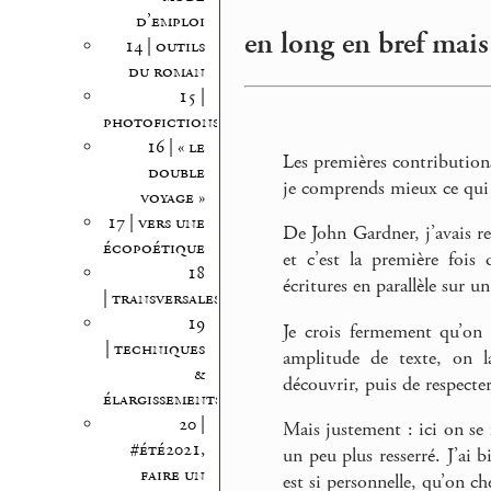
d’emploi
en long en bref mais 
14 | outils
du roman
15 |
photofictions
16 | « le
Les premières contributions
double
je comprends mieux ce qui m
voyage »
17 | vers une
De John Gardner, j’avais re
écopoétique
et c’est la première fois
18
écritures en parallèle sur
| transversales
19
Je crois fermement qu’on 
| techniques
amplitude de texte, on la
&
découvrir, puis de respecter
élargissements
20 |
Mais justement : ici on se 
#été2021,
un peu plus resserré. J’ai 
faire un
est si personnelle, qu’on ch