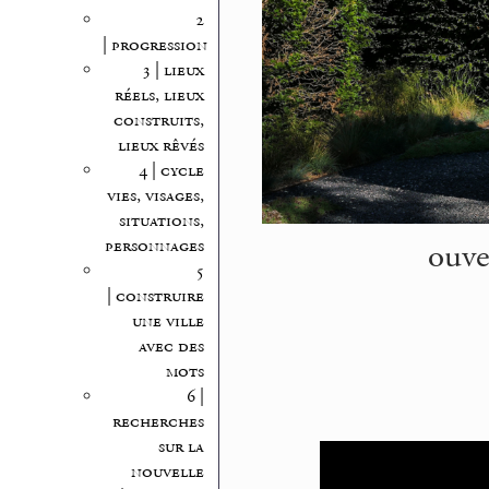
2
| progression
3 | lieux
réels, lieux
construits,
lieux rêvés
4 | cycle
vies, visages,
situations,
ouve
personnages
5
| construire
une ville
avec des
mots
6 |
recherches
sur la
nouvelle