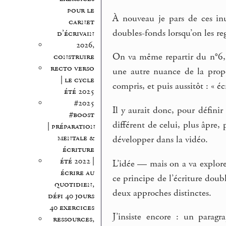
pour le
À nouveau je pars de ces in
carnet
doubles-fonds lorsqu’on les re
d’écrivain
2026,
On va même repartir du n°6, s
construire
recto verso
une autre nuance de la propo
| le cycle
compris, et puis aussitôt : « 
été 2025
#2025
Il y aurait donc, pour défini
#boost
différent de celui, plus âpre,
| préparation
mentale &
développer dans la vidéo.
écriture
été 2022 |
L’idée — mais on a va explore
écrire au
ce principe de l’écriture dou
quotidien,
deux approches distinctes.
défi 40 jours
40 exercices
J’insiste encore : un paragr
ressources,