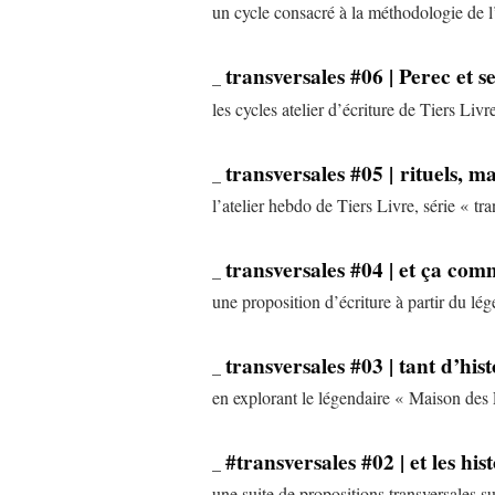
un cycle consacré à la méthodologie de l’é
transversales #06 | Perec et s
_
les cycles atelier d’écriture de Tiers Livr
transversales #05 | rituels, 
_
l’atelier hebdo de Tiers Livre, série « tr
transversales #04 | et ça co
_
une proposition d’écriture à partir du l
transversales #03 | tant d’his
_
en explorant le légendaire « Maison des
#transversales #02 | et les hi
_
une suite de propositions transversales s