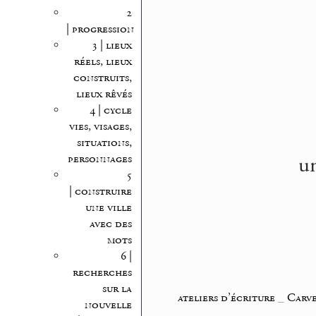
2
| progression
3 | lieux
réels, lieux
construits,
lieux rêvés
4 | cycle
vies, visages,
situations,
un
personnages
5
| construire
une ville
avec des
mots
6 |
recherches
sur la
ateliers d’écriture
_
Carve
nouvelle