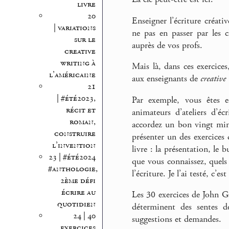
livre
20
Enseigner l’écriture créativ
| variations
ne pas en passer par les c
sur le
auprès de vos profs.
creative
writing à
Mais là, dans ces exercices
l’américaine
aux enseignants de
creative
21
| #été2023,
Par exemple, vous êtes e
récit et
animateurs d’ateliers d’éc
roman,
accordez un bon vingt min
construire
présenter un des exercices
l’invention
livre : la présentation, le 
23 | #été2024
que vous connaissez, quels
#anthologie,
l’écriture. Je l’ai testé, c’est
2ème défi
écrire au
Les 30 exercices de John G
quotidien
déterminent des sentes d
24 | 40
suggestions et demandes.
exercices