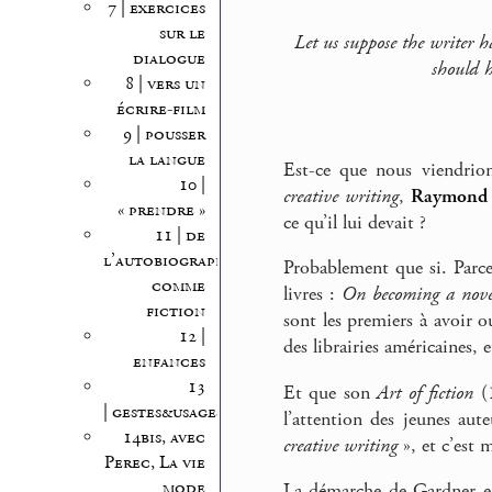
7 | exercices
sur le
Let us suppose the writer 
dialogue
should h
8 | vers un
écrire-film
9 | pousser
la langue
Est-ce que nous viendrion
10 |
creative writing
,
Raymond 
« prendre »
ce qu’il lui devait ?
11 | de
l’autobiographie
Probablement que si. Parce
comme
livres :
On becoming a novel
fiction
sont les premiers à avoir 
12 |
des librairies américaines, 
enfances
13
Et que son
Art of fiction
(1
| gestes&usages
l’attention des jeunes aut
14bis, avec
creative writing
», et c’est 
Perec, La vie
mode
La démarche de Gardner es