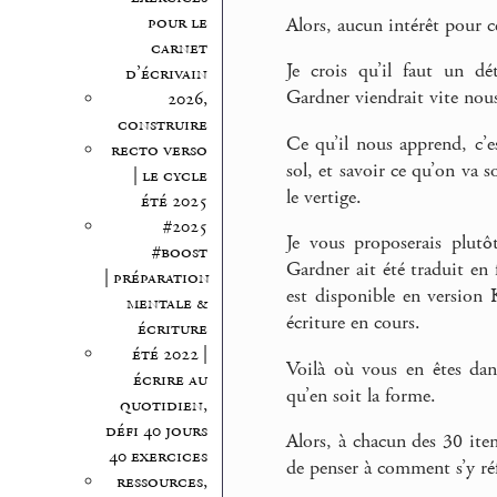
pour le
Alors, aucun intérêt pour ce
carnet
Je crois qu’il faut un dé
d’écrivain
Gardner viendrait vite nous 
2026,
construire
Ce qu’il nous apprend, c’e
recto verso
sol, et savoir ce qu’on va s
| le cycle
le vertige.
été 2025
#2025
Je vous proposerais plutôt
#boost
Gardner ait été traduit en f
| préparation
est disponible en version
mentale &
écriture en cours.
écriture
été 2022 |
Voilà où vous en êtes dans
écrire au
qu’en soit la forme.
quotidien,
défi 40 jours
Alors, à chacun des 30 ite
40 exercices
de penser à comment s’y réf
ressources,