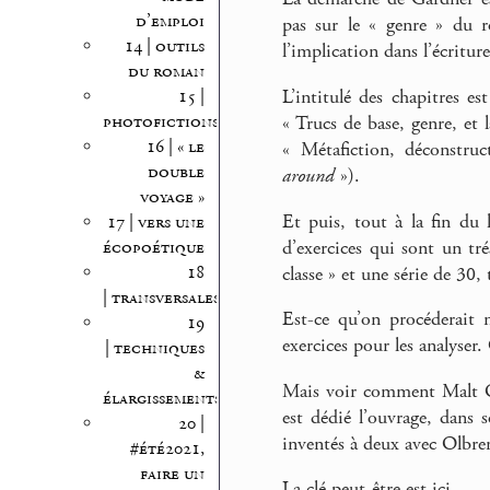
d’emploi
pas sur le « genre » du r
14 | outils
l’implication dans l’écriture
du roman
15 |
L’intitulé des chapitres e
photofictions
« Trucs de base, genre, et l
16 | « le
« Métafiction, déconstru
double
around
»).
voyage »
Et puis, tout à la fin du
17 | vers une
d’exercices qui sont un tr
écopoétique
18
classe » et une série de 30, 
| transversales
Est-ce qu’on procéderait 
19
exercices pour les analyser.
| techniques
&
Mais voir comment Malt Ol
élargissements
est dédié l’ouvrage, dans 
20 |
inventés à deux avec Olbren
#été2021,
faire un
La clé peut-être est ici.