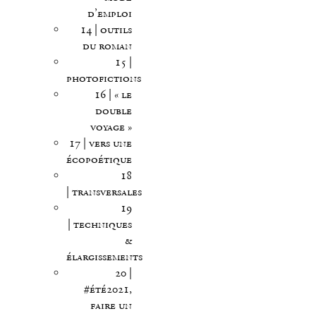
d’emploi
14 | outils
du roman
15 |
photofictions
16 | « le
double
voyage »
17 | vers une
écopoétique
18
| transversales
19
| techniques
&
élargissements
20 |
#été2021,
faire un