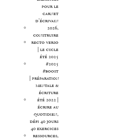
pour le
carnet
d’écrivain
2026,
construire
recto verso
| le cycle
été 2025
#2025
#boost
| préparation
mentale &
écriture
été 2022 |
écrire au
quotidien,
défi 40 jours
40 exercices
ressources,