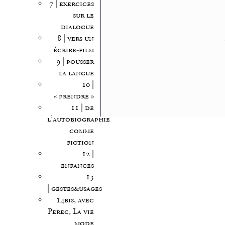
7 | exercices
sur le
dialogue
8 | vers un
écrire-film
9 | pousser
la langue
10 |
« prendre »
11 | de
l’autobiographie
comme
fiction
12 |
enfances
13
| gestes&usages
14bis, avec
Perec, La vie
mode