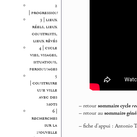
2
| progression
3 | lieux
réels, lieux
construits,
lieux rêvés
4 | cycle
vies, visages,
situations,
personnages
5
| construire
une ville
avec des
mots
–
retour
sommaire cycle
re
6 |
–
retour au
sommaire génér
recherches
sur la
–
fiche d’appui : Antonio 
nouvelle