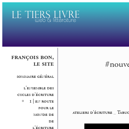
françois bon,
#nouvel
le site
sommaire général
l’ensemble des
cycles d’écriture
1 | en route
pour le
ateliers d’écriture
_
Tabuc
monde de
de
l’écriture