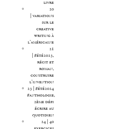
livre
20
| variations
sur le
creative
writing à
l’américaine
21
| #été2023,
récit et
roman,
construire
l’invention
23 | #été2024
#anthologie,
2ème défi
écrire au
quotidien
24 | 40
exercices