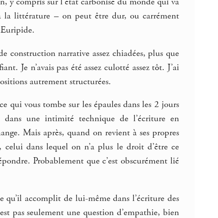
on, y compris sur l’état carbonisé du monde qui va
 à la littérature – on peut être dur, ou carrément
 Euripide.
de construction narrative assez chiadées, plus que
nt. Je n’avais pas été assez culotté assez tôt. J’ai
ositions autrement structurées.
ce qui vous tombe sur les épaules dans les 2 jours
 dans une intimité technique de l’écriture en
hange. Mais après, quand on revient à ses propres
 celui dans lequel on n’a plus le droit d’être ce
 répondre. Probablement que c’est obscurément lié
r ce qu’il accomplit de lui-même dans l’écriture des
n’est pas seulement une question d’empathie, bien