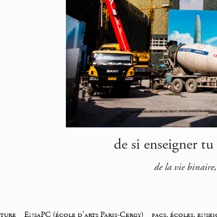
de si enseigner tu
de la vie binaire,
iture
_
EnsaPC (école d’arts Paris-Cergy)
_
facs, écoles, ens