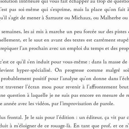
ésolution intérieure qui vous fait échapper au trop de questi
 n’est pas soi-même qui s’exprime, mais la place qu’on fait
qu’il s’agit de mener à Sarraute ou Michaux, ou Malherbe ou
s semaines, les ai mis à marche un peu forcée sur des pistes 
ellement, et le saut en avant des textes est carrément stupéfia
 repiquer l’an prochain avec un emploi du temps et des prop
’est ce qu’il s’en induit pour vous-même : dans la masse de 
evient hyper-spécialisé. On progresse comme malgré soi
t probablement positif pour l’analyse qu’on donne dans l’éc
t traverser l’écran mou pour revenir à l’affrontement brut,
 une question à laquelle je ne suis pas encore en mesure de
e année avec les vidéos, par l’improvisation de parole.
lus frontal. Je le sais pour l’édition : un éditeur, ça vit pa
duit à m’éloigner de ce rouage-là. En tant que prof, et ce 