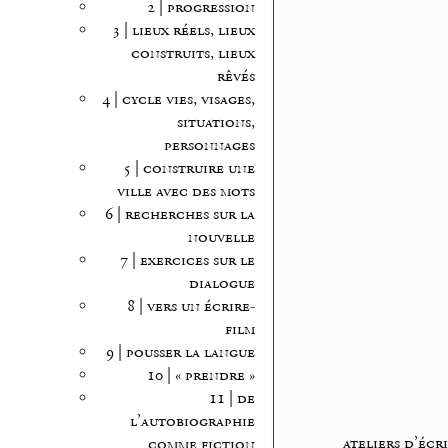
2 | progression
3 | lieux réels, lieux
construits, lieux
rêvés
4 | cycle vies, visages,
situations,
personnages
5 | construire une
ville avec des mots
6 | recherches sur la
nouvelle
7 | exercices sur le
dialogue
8 | vers un écrire-
film
9 | pousser la langue
10 | « prendre »
11 | de
l’autobiographie
ateliers d’écr
comme fiction