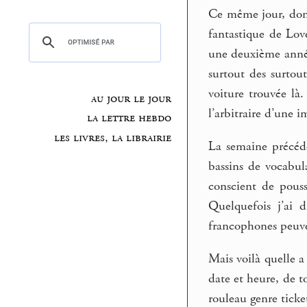
Ce même jour, donc 
fantastique de Lov
une deuxième année
surtout des surtou
voiture trouvée là.
au jour le jour
l’arbitraire d’une 
la lettre hebdo
les livres, la librairie
La semaine précéde
bassins de vocabu
conscient de pous
Quelquefois j’ai 
francophones peuve
Mais voilà quelle a
date et heure, de t
rouleau genre ticket