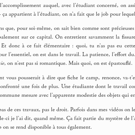
à l’accomplissement auquel, avec l’étudiant concerné, on as
 ça appartient à l’étudiant, on n’a fait que le job pour lequ
ns que, pour soi-même, on sait bien comme sont précieuses l
balement sur ce capital. On entretient savamment la fissure
. Et donc à ce fait élémentaire : quoi, tu n’as pas eu ce
Pour l’essentiel, on est dans le travail. La patience, l’effort 
ie
, on n’est pas si romantique. Mais quoi, on est épastouflé.
ent vous pousserait à dire que fiche le camp, renonce, va-t
 confronté une fois de plus. Une étudiante dont le travail co
 commune mesure avec l’apparente modestie des objets qui en
pas de ces travaux, pas le droit. Parfois dans mes vidéos on le
le-ci je l’ai dit, quand même. Ça fait partie du mystère de l’
b on se rend disponible à tous également.