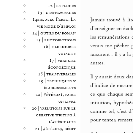
12 | enfances
13 | gestes&usages
Jamais trouvé à li
14bis, avec Perec, La
vie mode d’emploi
d’enseigner en écol
14 | outils du roman
les rémunérations c
15 | photofictions
venus me pêcher pl
16 | « le double
voyage »
rassurent : il y a l
17 | vers une
autres.
écopoétique
18 | transversales
Il y aurait deux da
19 | techniques &
d’indice de mesure 
élargissements
ce que chaque sema
20 | #été2021, faire
un livre
intuition, hypothè
20 | variations sur le
comme tel, c’est d
creative writing à
pour tenter, remett
l’américaine
21 | #été2023, récit