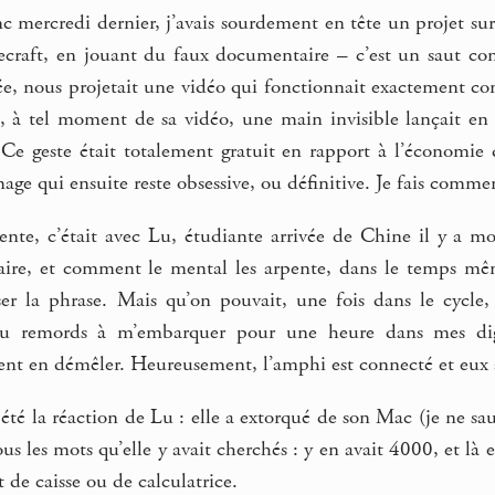
mercredi dernier, j’avais sourdement en tête un projet sur 
ecraft, en jouant du faux documentaire – c’est un saut co
, nous projetait une vidéo qui fonctionnait exactement comm
t, à tel moment de sa vidéo, une main invisible lançait en 
 Ce geste était totalement gratuit en rapport à l’économie 
image qui ensuite reste obsessive, ou définitive. Je fais comm
nte, c’était avec Lu, étudiante arrivée de Chine il y a moi
laire, et comment le mental les arpente, dans le temps m
ser la phrase. Mais qu’on pouvait, une fois dans le cycl
du remords à m’embarquer pour une heure dans mes digr
nt en démêler. Heureusement, l’amphi est connecté et eux 
 été la réaction de Lu : elle a extorqué de son Mac (je ne sa
ous les mots qu’elle y avait cherchés : y en avait 4000, et là
 de caisse ou de calculatrice.