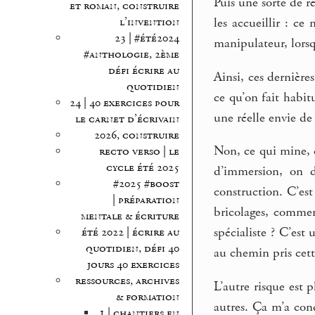
Puis une sorte de r
et roman, construire
les accueillir : ce
l’invention
23 | #été2024
manipulateur, lors
#anthologie, 2ème
défi écrire au
Ainsi, ces dernière
quotidien
ce qu’on fait habitu
24 | 40 exercices pour
une réelle envie de
le carnet d’écrivain
2026, construire
Non, ce qui mine, c
recto verso | le
cycle été 2025
d’immersion, on d
#2025 #boost
construction. C’es
| préparation
bricolages, commen
mentale & écriture
spécialiste ? C’est
été 2022 | écrire au
quotidien, défi 40
au chemin pris cett
jours 40 exercices
ressources, archives
L’autre risque est p
& formation
autres. Ça m’a con
1 | chantiers en