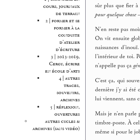
sûr plus que fier 
cours, journaux
de terrain
pour quelque chose
–
2 | former et se
former à la
N’en reste pas moi
conduite
On vit ensuite glo
d’atelier
naissances d’inouï
d’écriture
l’intérieur de toi. 
3 | 2013-2019,
Cergy, écrire
n’appelle pas ça
gén
en école d’arts
4 | autres
C’est ça, qui souv
traces,
dernière j’y ai été
souvenirs,
lui viennent, sans
archives
5 | réflexion,
Mais je n’en parle 
ouvertures
autres cycles &
timbre-poste. À cel
archives (sans vidéo)
même si pour le jo