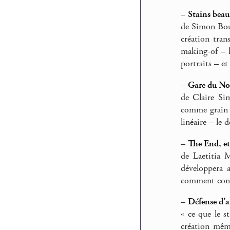
–
Stains beau
de Simon Boui
création tran
making-of – la
portraits – et
–
Gare du No
de Claire Sim
comme grain n
linéaire – le 
–
The End, et
de Laetitia 
développera 
comment conju
–
Défense d’a
« ce que le s
création même