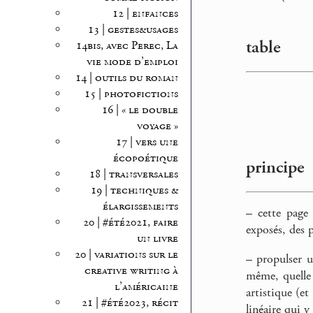
12 | enfances
13 | gestes&usages
table
14bis, avec Perec, La
vie mode d’emploi
14 | outils du roman
15 | photofictions
16 | « le double
voyage »
17 | vers une
écopoétique
principe
18 | transversales
19 | techniques &
élargissements
–
cette page s
20 | #été2021, faire
exposés, des p
un livre
20 | variations sur le
–
propulser un
creative writing à
même, quelle q
l’américaine
artistique (e
21 | #été2023, récit
linéaire qui 