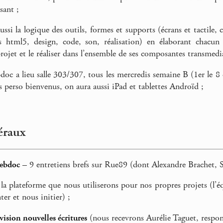
sant ;
ussi la logique des outils, formes et supports (écrans et tactile,
 html5, design, code, son, réalisation) en élaborant chacu
rojet et le réaliser dans l’ensemble de ses composantes transmedi
bdoc a lieu salle 303/307, tous les mercredis semaine B (1er l
s perso bienvenus, on aura aussi iPad et tablettes Androïd ;
éraux
webdoc
– 9 entretiens brefs sur Rue89 (dont Alexandre Brachet, S
la plateforme que nous utiliserons pour nos propres projets (l’
ter et nous initier) ;
vision nouvelles écritures
(nous recevrons Aurélie Taguet, respon