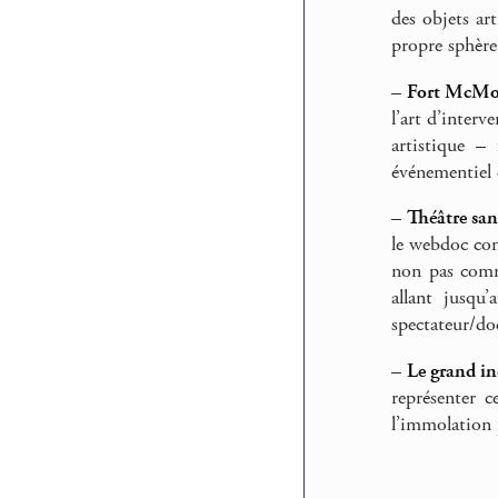
des objets ar
propre sphèr
–
Fort McMo
l’art d’interv
artistique –
événementiel 
–
Théâtre sa
le webdoc com
non pas comm
allant jusqu
spectateur/do
–
Le grand in
représenter c
l’immolation p