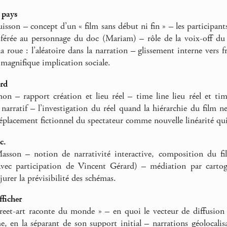
 pays
sson – concept d’un « film sans début ni fin » – les participant
sférée au personnage du doc (Mariam) – rôle de la voix-off du
 roue : l’aléatoire dans la narration – glissement interne vers f
 magnifique implication sociale.
rd
on – rapport création et lieu réel – time line lieu réel et time 
arratif – l’investigation du réel quand la hiérarchie du film 
déplacement fictionnel du spectateur comme nouvelle linéarité qui 
c.
Masson – notion de narrativité interactive, composition du fi
avec participation de Vincent Gérard) – médiation par cartog
rer la prévisibilité des schémas.
fficher
treet-art raconte du monde » – en quoi le vecteur de diffusion de
, en la séparant de son support initial – narrations géolocalis