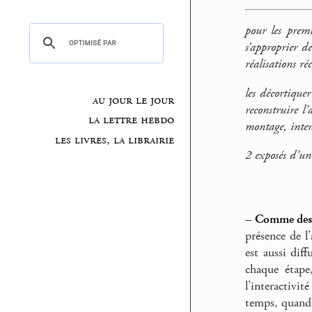
pour les prem
s’approprier d
réalisations ré
les décortique
au jour le jour
reconstruire l
la lettre hebdo
montage, intera
les livres, la librairie
2 exposés d’un
–
Comme des 
présence de 
est aussi dif
chaque étape
l’interactivi
temps, quand 