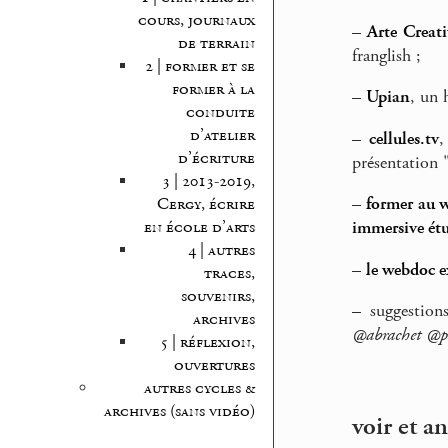
cours, journaux
–
Arte Creati
de terrain
franglish ;
2 | former et se
former à la
–
Upian
, un 
conduite
d’atelier
–
cellules.tv
,
d’écriture
présentation 
3 | 2013-2019,
–
former au 
Cergy, écrire
en école d’arts
immersive ét
4 | autres
–
le webdoc ex
traces,
souvenirs,
–
suggestion
archives
@abrachet @p
5 | réflexion,
ouvertures
autres cycles &
archives (sans vidéo)
voir et a