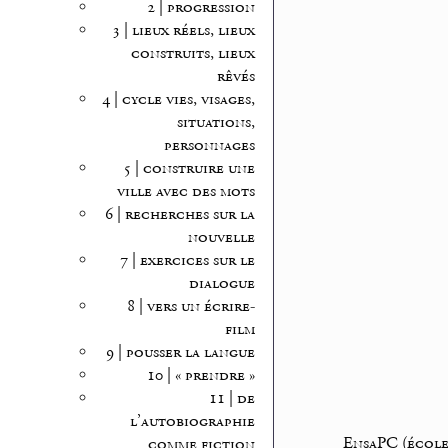
2 | progression
3 | lieux réels, lieux
construits, lieux
rêvés
4 | cycle vies, visages,
situations,
personnages
5 | construire une
ville avec des mots
6 | recherches sur la
nouvelle
7 | exercices sur le
dialogue
8 | vers un écrire-
film
9 | pousser la langue
10 | « prendre »
11 | de
l’autobiographie
EnsaPC (école 
comme fiction