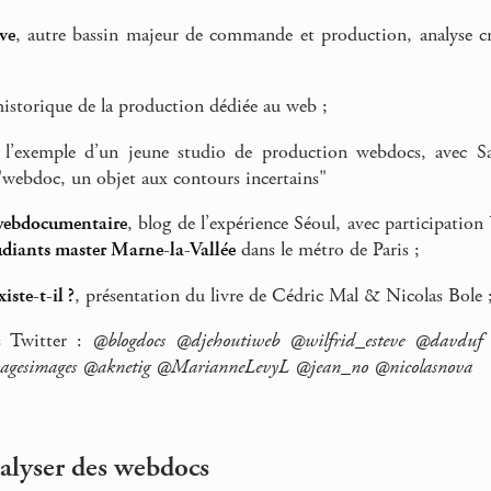
ve
, autre bassin majeur de commande et production, analyse cr
historique de la production dédiée au web ;
 l’exemple d’un jeune studio de production webdocs, avec Sa
"webdoc, un objet aux contours incertains"
webdocumentaire
, blog de l’expérience Séoul, avec participatio
udiants master Marne-la-Vallée
dans le métro de Paris ;
iste-t-il ?
, présentation du livre de Cédric Mal & Nicolas Bole 
s Twitter :
@blogdocs @djehoutiweb @wilfrid_esteve @davduf 
agesimages @aknetig @MarianneLevyL @jean_no @nicolasnova
nalyser des webdocs