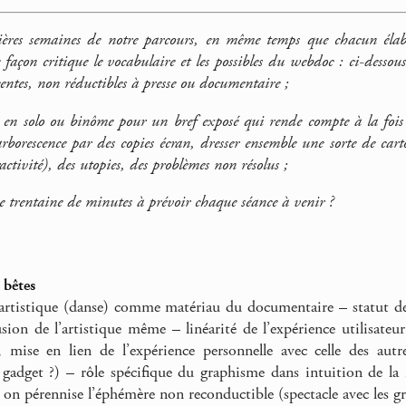
ières semaines de notre parcours, en même temps que chacun élabo
e façon critique le vocabulaire et les possibles du webdoc : ci-desso
centes, non réductibles à presse ou documentaire ;
r en solo ou binôme pour un bref exposé qui rende compte à la fois 
’arborescence par des copies écran, dresser ensemble une sorte de car
ctivité), des utopies, des problèmes non résolus ;
e trentaine de minutes à prévoir chaque séance à venir ?
bêtes
l’artistique (danse) comme matériau du documentaire – statut 
fusion de l’artistique même – linéarité de l’expérience utilisateu
, mise en lien de l’expérience personnelle avec celle des aut
té gadget ?) – rôle spécifique du graphisme dans intuition de la
on pérennise l’éphémère non reconductible (spectacle avec les gr