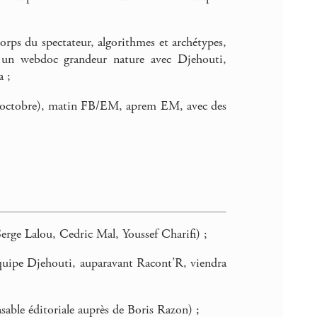
 corps du spectateur, algorithmes et archétypes,
n un webdoc grandeur nature avec Djehouti,
a ;
e 8 octobre), matin FB/EM, aprem EM, avec des
erge Lalou, Cedric Mal, Youssef Charifi) ;
équipe Djehouti, auparavant Racont’R, viendra
sable éditoriale auprès de Boris Razon) ;