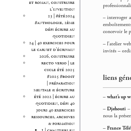
et roman, construire
professionnali
l’invention
23 | #été2024
–
interroger a
#anthologie, 2ème
emboîtements
défi écrire au
concevoir le p
quotidien
24 | 40 exercices pour
–
l’atelier we
le carnet d’écrivain
invités – ordi
2026, construire
recto verso | le
cycle été 2025
liens gén
#2025 #boost
| préparation
mentale & écriture
–
what’s up 
été 2022 | écrire au
quotidien, défi 40
–
Djehouti
– 
jours 40 exercices
nous la présen
ressources, archives
& formation
–
France Télé
1 | chantiers en