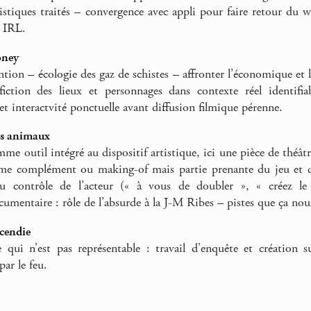
tistiques traités – convergence avec appli pour faire retour du
e IRL.
ney
ention – écologie des gaz de schistes – affronter l’économique et 
 fiction des lieux et personnages dans contexte réel identifi
et interactvité ponctuelle avant diffusion filmique pérenne.
ns animaux
me outil intégré au dispositif artistique, ici une pièce de thé
e complément ou making-of mais partie prenante du jeu et de 
’au contrôle de l’acteur (« à vous de doubler », « créez l
cumentaire : rôle de l’absurde à la J-M Ribes – pistes que ça no
cendie
e qui n’est pas représentable : travail d’enquête et création
ar le feu.