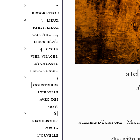
2
| progression
3 | lieux
réels, lieux
construits,
lieux rêvés
4 | cycle
vies, visages,
situations,
atel
personnages
5
| construire
d
une ville
avec des
mots
6 |
recherches
ateliers d’écriture
_
Mich
sur la
nouvelle
Plus de 40 con