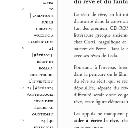
du rêve et du fant
livre
20
Le récit de rêve, en lui-mê
| variations
d’autorité dans la convoca
sur le
(un des premiers CD-ROM, 
creative
littérature grecque ancienn
writing à
l’américaine
chez Corti, magnifique et
21
obscure
de Perec. Dans le 
| #été2023,
avec ses rêves de Leda.
récit et
Pourtant, à l’inverse, bie
roman,
dans la peinture ou le film
construire
du rêve au récit, qui se rec
l’invention
23 | #été2024
dépouillée, séparée du rêv
#anthologie,
difficulté serait donc ce 
2ème défi
rêve, cette figure élémentai
écrire au
Les appuis ne manquent pas
quotidien
aider à écrire le rêve
, ré
24 | 40
exercices
certaines pistes.