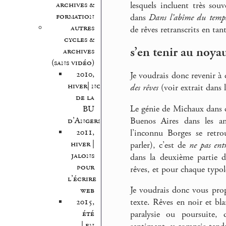
archives &
lesquels incluent très sou
formation
dans
Dans l’abîme du temp
autres
de rêves retranscrits en tant
cycles &
s’en tenir au noyau
archives
(sans vidéo)
2010,
Je voudrais donc revenir à
hiver| nocturnes
des rêves
(voir extrait dan
de la
Le génie de Michaux dans c
BU
Buenos Aires dans les a
d’Angers
2011,
l’inconnu Borges se retrou
hiver |
parler), c’est de
ne pas ent
jalons
dans la deuxième partie 
pour
rêves, et pour chaque typolo
l’écrire
Je voudrais donc vous prop
web
2015,
texte. Rêves en noir et bla
été
paralysie ou poursuite, d
| en