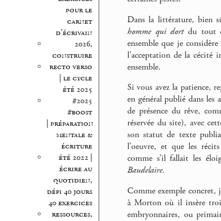
pour le
Dans la littérature, bien
carnet
homme qui dort
du tout 
d’écrivain
ensemble que je considère
2026,
l’acceptation de la cécité
construire
ensemble.
recto verso
| le cycle
Si vous avez la patience, r
été 2025
en général publié dans les
#2025
de présence du rêve, co
#boost
réservée du site), avec cet
| préparation
son statut de texte publi
mentale &
écriture
l’oeuvre, et que les récit
été 2022 |
comme s’il fallait les él
écrire au
Baudelaire
.
quotidien,
Comme exemple concret, je 
défi 40 jours
à Morton où il insère troi
40 exercices
embryonnaires, ou primaire
ressources,