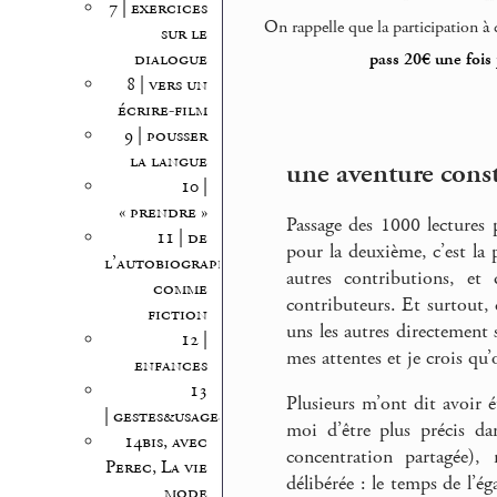
7 | exercices
On rappelle que la participation à 
sur le
dialogue
pass 20€ une fois
8 | vers un
écrire-film
9 | pousser
la langue
une aventure cons
10 |
« prendre »
Passage des 1000 lectures
11 | de
pour la deuxième, c’est la 
l’autobiographie
autres contributions, et 
comme
contributeurs. Et surtout,
fiction
uns les autres directement 
12 |
mes attentes et je crois qu
enfances
13
Plusieurs m’ont dit avoir é
| gestes&usages
moi d’être plus précis dan
14bis, avec
concentration partagée), 
Perec, La vie
délibérée : le temps de l’ég
mode