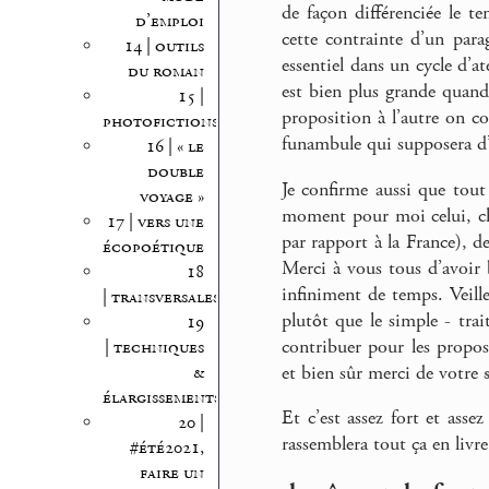
de façon différenciée le te
d’emploi
cette contrainte d’un para
14 | outils
essentiel dans un cycle d’at
du roman
est bien plus grande quand 
15 |
proposition à l’autre on c
photofictions
funambule qui supposera d’
16 | « le
double
Je confirme aussi que tout 
voyage »
moment pour moi celui, ch
17 | vers une
par rapport à la France), de
écopoétique
Merci à vous tous d’avoir b
18
infiniment de temps. Veill
| transversales
plutôt que le simple - trai
19
contribuer pour les propos
| techniques
et bien sûr merci de votre
&
élargissements
Et c’est assez fort et asse
20 |
rassemblera tout ça en livr
#été2021,
faire un