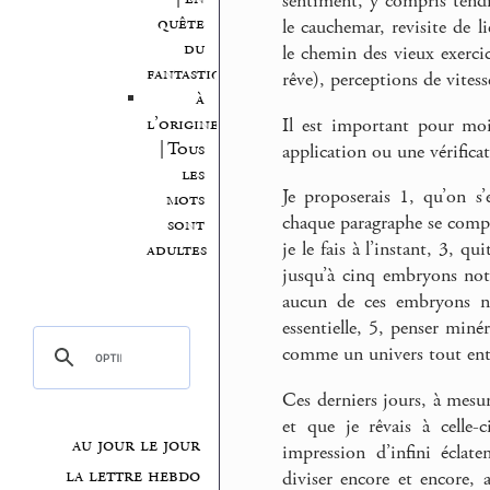
sentiment, y compris tendr
quête
le cauchemar, revisite de l
du
le chemin des vieux exercic
fantastique
rêve), perceptions de vites
à
l’origine
Il est important pour moi
| Tous
application ou une vérifica
les
Je proposerais 1, qu’on s
mots
chaque paragraphe se comp
sont
je le fais à l’instant, 3, q
adultes
jusqu’à cinq embryons noté
aucun de ces embryons ne
essentielle, 5, penser min
comme un univers tout ent
Ces derniers jours, à mesur
et que je rêvais à celle-c
au jour le jour
impression d’infini éclat
la lettre hebdo
diviser encore et encore, a