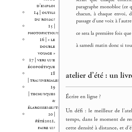
d’emploi
paragraphe monobloc (ce qui
14 | outils
chacun, à chaque envoi, d
du roman
passage d’une voix à l’autre
15 |
photofictions
ce sera la première fois que
16 | « le
à samedi matin donc si tout
double
voyage »
17 | vers une
écopoétique
atelier d’été : un livr
18
| transversales
19
| techniques
Écrire en ligne ?
&
élargissements
Un défi : le meilleur de l’at
20 |
temps, dans le moment de res
#été2021,
cette densité à distance, et d’
faire un