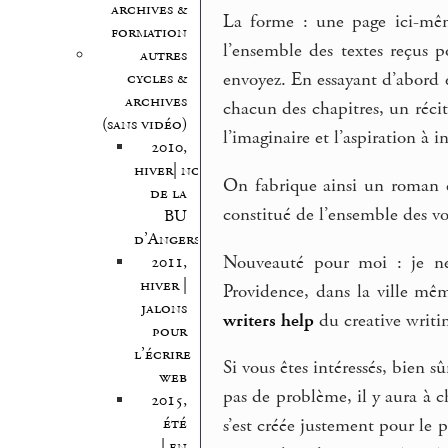
archives &
La forme : une page ici-mêm
formation
l’ensemble des textes reçus p
autres
cycles &
envoyez. En essayant d’abord 
archives
chacun des chapitres, un récit 
(sans vidéo)
l’imaginaire et l’aspiration à i
2010,
hiver| nocturnes
On fabrique ainsi un roman e
de la
constitué de l’ensemble des vo
BU
d’Angers
Nouveauté pour moi : je ne
2011,
hiver |
Providence, dans la ville mê
jalons
writers help
du creative writin
pour
l’écrire
Si vous êtes intéressés, bien sûr
web
pas de problème, il y aura à c
2015,
été
s’est créée justement pour le pr
| en