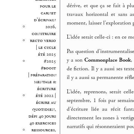
dérive, et que ça se fait à p
pour le
carnet
travaux horizontal et sans a
d’écrivain
moment, laisser l’exploration p
2026,
construire
L’idée serait celle-ci : en ce 
recto verso
| le cycle
Pas question d’instrumentalise
été 2025
y a son
Commonplace Book
,
#2025
#boost
de fiction. Il y a aussi ses tex
| préparation
il y a aussi sa permanente réfle
mentale &
écriture
L’idée, reprenons, serait ce
été 2022 |
septembre, 1 fois par semain
écrire au
d’écriture liée au récit fan
quotidien,
défi 40 jours
directement les zones à vertige,
40 exercices
narratifs qui résonneraient po
ressources,