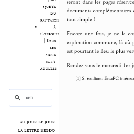
seront dans les pages réservée
quête
documents complémentaires et
du
tout simple !
fantastique
à
Encore une fois, je ne le c
l’origine
| Tous
exploration commune, là où p
les
est pourtant le lieu le plus ver
mots
sont
Rendez-vous le mercredi 1er j
adultes
[
1
]
Si étudiants EnsaPC intéressé
au jour le jour
la lettre hebdo