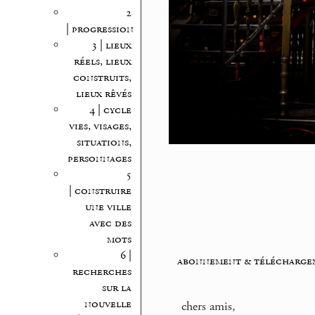
2
| progression
3 | lieux
réels, lieux
construits,
lieux rêvés
4 | cycle
vies, visages,
situations,
personnages
5
| construire
une ville
avec des
mots
6 |
abonnement & télécharge
recherches
sur la
nouvelle
chers amis,