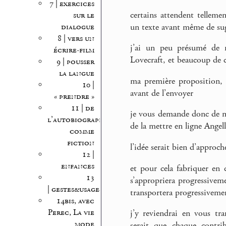
7 | exercices
certains attendent tellemen
sur le
dialogue
un texte avant même de sug
8 | vers un
j’ai un peu présumé de m
écrire-film
Lovecraft, et beaucoup de 
9 | pousser
la langue
ma première proposition, e
10 |
avant de l’envoyer
« prendre »
11 | de
je vous demande donc de m’
l’autobiographie
de la mettre en ligne Angel
comme
fiction
l’idée serait bien d’approche
12 |
enfances
et pour cela fabriquer en 
13
s’appropriera progressivem
| gestes&usages
transportera progressiveme
14bis, avec
Perec, La vie
j’y reviendrai en vous tr
mode
serait que chaque contri