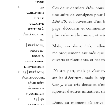
livre
20
Ces deux derniers étés, nous 
| variations
une suite de consignes pour l
sur le
L’été 80
, et l’ouverture d’un 
creative
page, découvrir et commenter 
writing à
l’américaine
plus axées sur le roman, et san
21
| #été2023,
Mais, ces deux étés, telle
récit et
réciproquement assumée que 
roman,
ouverts et fluctuants, et pas t
construire
l’invention
D’autre part, mais ça c’est 
23 | #été2024
#anthologie,
atelier d’écriture, mais la ré
2ème défi
Cergy, c’est très dense et c’
écrire au
rajouter d’autres initiatives, s
quotidien
24 | 40
Donc, au moment où arrive la
exercices