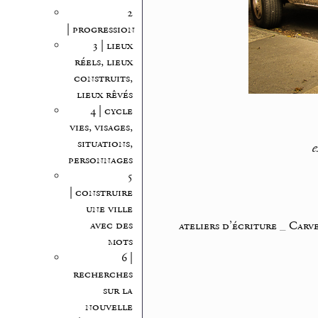
2
| progression
3 | lieux
réels, lieux
construits,
lieux rêvés
4 | cycle
vies, visages,
situations,
e
personnages
5
| construire
une ville
avec des
ateliers d’écriture
_
Carve
mots
6 |
recherches
sur la
nouvelle