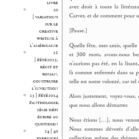
livre
avez droit à toute la littér
20
Carver, et de comment pour une
| variations
sur le
[Pause.]
creative
writing à
Quelle fête, mes amis, quelle
l’américaine
21
et 300 mots, avons-nous bes
| #été2023,
n’aurions pas été, en la lisan
récit et
là comme enfermés dans sa piè
roman,
telle est notre volonté, car tel 
construire
l’invention
23 | #été2024
Alors justement, voyez-vous, 
#anthologie,
que nous allons démarrer.
2ème défi
écrire au
Nous étions […], nous venons 
quotidien
Nous sommes dévorés d’aller
24 | 40
collection même des thèmes,
exercices