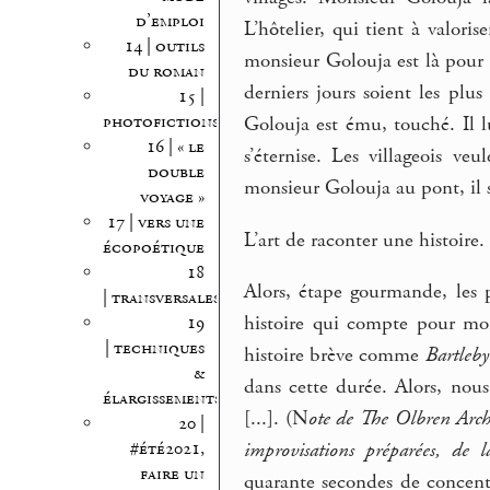
d’emploi
L’hôtelier, qui tient à valoris
14 | outils
monsieur Golouja est là pour s
du roman
derniers jours soient les pl
15 |
photofictions
Golouja est ému, touché. Il l
16 | « le
s’éternise. Les villageois ve
double
monsieur Golouja au pont, il se
voyage »
17 | vers une
L’art de raconter une histoire. 
écopoétique
18
Alors, étape gourmande, les p
| transversales
histoire qui compte pour moi
19
| techniques
histoire brève comme
Bartleby
&
dans cette durée. Alors, no
élargissements
[...]. (N
ote de The Olbren Archi
20 |
#été2021,
improvisations préparées, de l
faire un
quarante secondes de concen