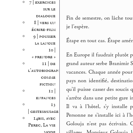
7 | exercices
sur le
dialogue
Fin de semestre, on lâche tout
8 | vers un
je l’espère.
écrire-film
9 | pousser
Étape en tout cas. Étape amér
la langue
10 |
En Europe il faudrait plutôt p
« prendre »
grand auteur serbe Branimir 
11 | de
l’autobiographie
vacances. Chaque année pour se
comme
pays non identifié, destinati
fiction
qu’il puisse casser des souc
12 |
s’arrête dans une petite gare i
enfances
13
Il va à l’hôtel, s’y install
| gestes&usages
Personne ne s’installe ici à l
14bis, avec
Golouja n’est pas écrivain. C
Perec, La vie
mode
villages. Monsieur Golouja l