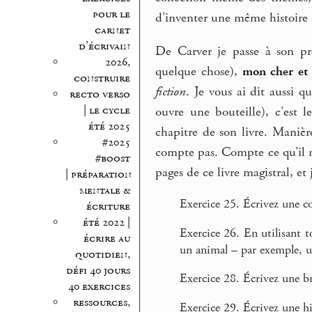
pour le
d’inventer une même histoire 
carnet
d’écrivain
De Carver je passe à son p
2026,
quelque chose),
mon cher et 
construire
fiction
. Je vous ai dit aussi q
recto verso
| le cycle
ouvre une bouteille), c’est l
été 2025
chapitre de son livre. Manière
#2025
compte pas. Compte ce qu’il n
#boost
pages de ce livre magistral, e
| préparation
mentale &
Exercice 25. Écrivez une cou
écriture
été 2022 |
Exercice 26. En utilisant t
écrire au
un animal – par exemple, u
quotidien,
défi 40 jours
Exercice 28. Écrivez une br
40 exercices
ressources,
Exercice 29. Écrivez une hi