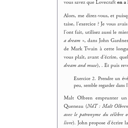
vous savez que Lovecraft
en a 
Alors, me direz-vous, et puisqu
taise, l’exercice ? Je vous av
l’ont fait, utilisez aussi le m
a dream
», dans John Gardne
de Mark Twain à cette longue 
vous plaît, avant d’écrire, qu
dream and muse
), . Et puis re
Exercice 2. Prendre un é
peu, semble regarder dans 
Malt Olbren emprunter un 
Queneau (
NdT : Malt Olbren
avec le patronyme du célèbre o
livre
). John propose d’écrire l