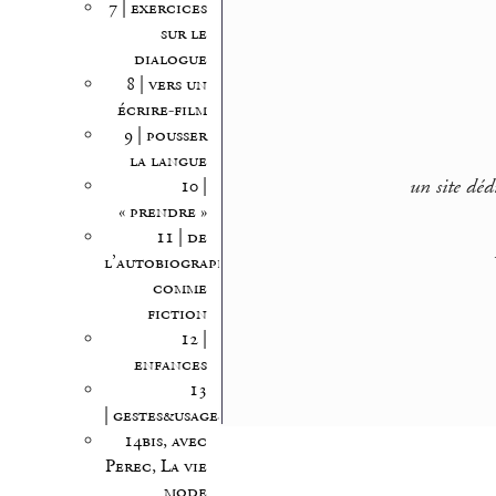
7 | exercices
sur le
dialogue
8 | vers un
écrire-film
9 | pousser
la langue
un site déd
10 |
« prendre »
11 | de
l’autobiographie
comme
fiction
12 |
enfances
13
| gestes&usages
14bis, avec
Perec, La vie
mode