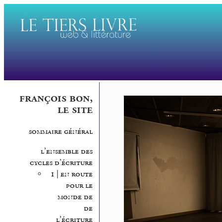
françois bon,
le site
sommaire général
l’ensemble des
cycles d’écriture
1 | en route
pour le
monde de
de
l’écriture