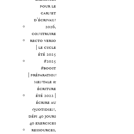
pour le
carnet
d’écrivain
2026,
construire
recto verso
| le cycle
été 2025
#2025
#boost
| préparation
mentale &
écriture
été 2022 |
écrire au
quotidien,
défi 40 jours
40 exercices
ressources,