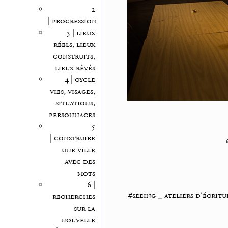
2
| progression
3 | lieux
réels, lieux
construits,
lieux rêvés
4 | cycle
vies, visages,
situations,
personnages
5
| construire
une ville
avec des
mots
6 |
#seeing
_
ateliers d’écritu
recherches
sur la
nouvelle