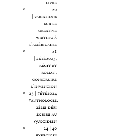
livre
20
| variations
sur le
creative
writing à
l’américaine
21
| #été2023,
récit et
roman,
construire
l’invention
23 | #été2024
#anthologie,
2ème défi
écrire au
quotidien
24 | 40
exercices