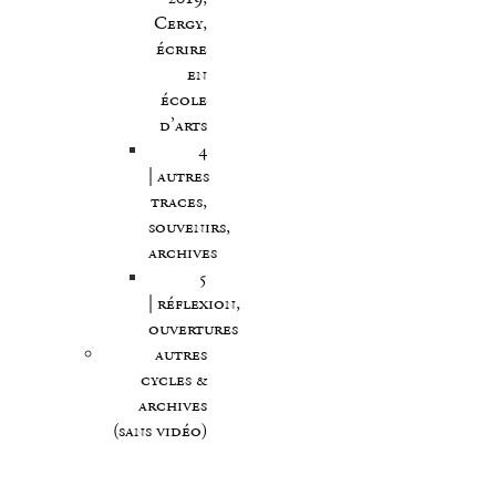
Cergy,
écrire
en
école
d’arts
4
| autres
traces,
souvenirs,
archives
5
| réflexion,
ouvertures
autres
cycles &
archives
(sans vidéo)