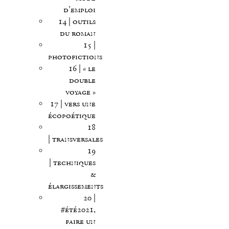
d’emploi
14 | outils
du roman
15 |
photofictions
16 | « le
double
voyage »
17 | vers une
écopoétique
18
| transversales
19
| techniques
&
élargissements
20 |
#été2021,
faire un