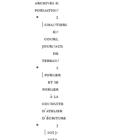
archives &
formation
1
| chantiers
en
cours,
journaux
de
terrain
2
| former
et se
former
à la
conduite
d’atelier
d’écriture
3
| 2013-
2019,