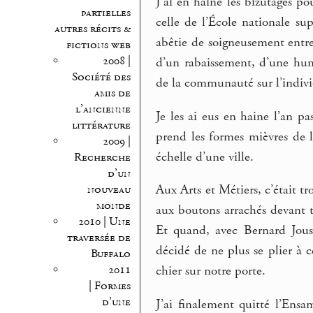
J’ai en haine les bizutages po
partielles
celle de l’École nationale su
autres récits &
abêtie de soigneusement entre
fictions web
2008 |
d’un rabaissement, d’une hum
Société des
de la communauté sur l’individ
amis de
l’ancienne
Je les ai eus en haine l’an 
littérature
prend les formes mièvres de l
2009 |
échelle d’une ville.
Recherche
d’un
Aux Arts et Métiers, c’était t
nouveau
monde
aux boutons arrachés devant tr
2010 | Une
Et quand, avec Bernard Jou
traversée de
décidé de ne plus se plier à c
Buffalo
2011
chier sur notre porte.
| Formes
d’une
J’ai finalement quitté l’Ensa