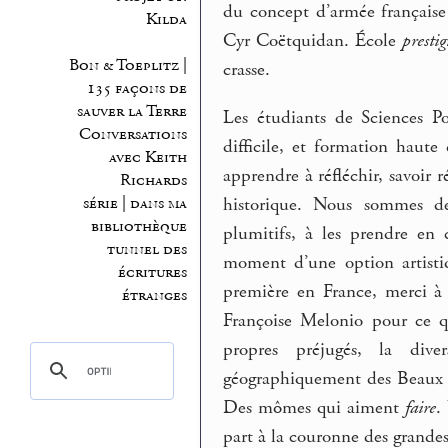
du concept d’armée française 
Kilda
Cyr Coëtquidan. École
prestig
Bon & Toeplitz |
crasse.
135 façons de
sauver la Terre
Les étudiants de Sciences Po
Conversations
difficile, et formation haute
avec Keith
apprendre à réfléchir, savoir
Richards
série | dans ma
historique. Nous sommes de
bibliothèque
plumitifs, à les prendre en
tunnel des
moment d’une option artisti
écritures
première en France, merci à 
étranges
Françoise Melonio pour ce qu
propres préjugés, la div
géographiquement des Beaux 
Des mômes qui aiment
faire
.
part à la couronne des grandes 