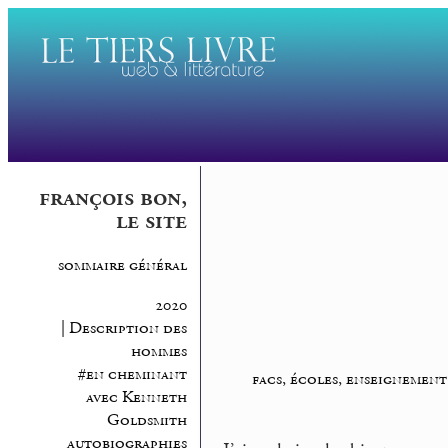
françois bon,
le site
sommaire général
2020
| Description des
hommes
#en cheminant
facs, écoles, enseignement
avec Kenneth
Goldsmith
autobiographies