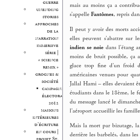
guerre
mais au moins ça a contribu
unending
s’appelle
Fantômes
, repris da
stories
approches
Il peut y avoir des morts acci
de la
elles peuvent s’abattre sur l
narration
immersive
indien se noie
dans l’étang ar
série |
moins de bruit possible, ça a
« science
glace trop fine d’un froid 
remix »
américaines venues pour quat
grognes &
société
Jallal Hami – elles devaient 
campagne
étudiants dans le 18ème, le f
électorale
du message lancé le dimanche 
2012
maisons
l’aéroport accueillir les famill
intérieures
d’écriture
Mais la mort par bizutage, la 
en cours |
derrière les barbelés, dans les
projet St.