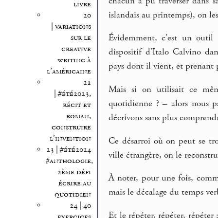
chacun a pu traverser dans sa
livre
islandais au printemps), on le
20
| variations
Évidemment, c’est un outil 
sur le
creative
dispositif d’Italo Calvino da
writing à
pays dont il vient, et prenant
l’américaine
21
Mais si on utilisait ce mêm
| #été2023,
quotidienne ? – alors nous p
récit et
roman,
décrivons sans plus comprendr
construire
l’invention
Ce désarroi où on peut se tr
23 | #été2024
ville étrangère, on le reconstr
#anthologie,
2ème défi
À noter, pour une fois, comme
écrire au
mais le décalage du temps verba
quotidien
24 | 40
Et le répéter, répéter, répéter 
exercices