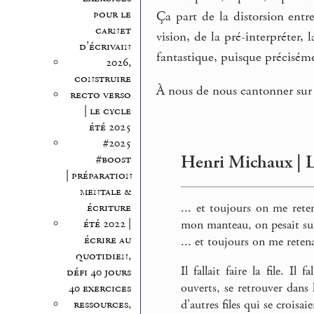
pour le
Ça part de la distorsion entre
carnet
vision, de la pré-interpréter, 
d’écrivain
fantastique, puisque préciséme
2026,
construire
À nous de nous cantonner sur 
recto verso
| le cycle
été 2025
#2025
Henri Michaux | L’
#boost
| préparation
mentale &
écriture
... et toujours on me rete
été 2022 |
mon manteau, on pesait sur
écrire au
... et toujours on me retena
quotidien,
Il fallait faire la file. Il
défi 40 jours
ouverts, se retrouver dans 
40 exercices
ressources,
d’autres files qui se croisai