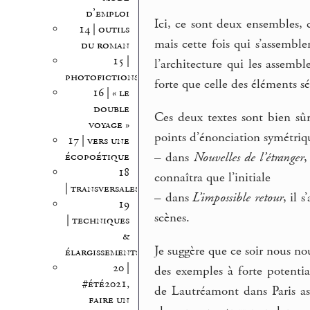
d’emploi
Ici, ce sont deux ensembles, 
14 | outils
mais cette fois qui s’assembl
du roman
15 |
l’architecture qui les assembl
photofictions
forte que celle des éléments sé
16 | « le
double
Ces deux textes sont bien sûr
voyage »
points d’énonciation symétriq
17 | vers une
écopoétique
–
dans
Nouvelles de l’étranger
,
18
connaîtra que l’initiale
| transversales
–
dans
L’impossible retour
, il 
19
scènes.
| techniques
&
Je suggère que ce soir nous n
élargissements
20 |
des exemples à forte potentia
#été2021,
de Lautréamont dans Paris as
faire un