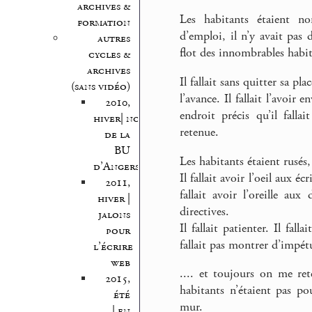
archives &
Les habitants étaient n
formation
d’emploi, il n’y avait pas 
autres
flot des innombrables habita
cycles &
archives
Il fallait sans quitter sa p
(sans vidéo)
l’avance. Il fallait l’avoir
2010,
endroit précis qu’il fall
hiver| nocturnes
retenue.
de la
BU
Les habitants étaient rusés, 
d’Angers
Il fallait avoir l’oeil aux 
2011,
fallait avoir l’oreille au
hiver |
directives.
jalons
Il fallait patienter. Il fal
pour
fallait pas montrer d’impét
l’écrire
web
.... et toujours on me ret
2015,
habitants n’étaient pas p
été
mur.
| en