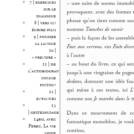
7 | exercices
–
une suite de zooms immobiles
sur le
provoquent, avec des formes 
dialogue
phrase qu’on tient comme sus
8 | vers un
nomme
Tranches de savoir
écrire-film
9 | pousser
–
puis la façon de les assemble
la langue
Face aux verrous
, ces
Faits diver
10 |
à l’autre
« prendre »
–
au bout du livre, ce qui ser
11 | de
l’autobiographie
jusqu’à une vingtaine de pages
comme
dedans
, donnant une idée fau
fiction
qui mène à ces textes, ici
L
12 |
comme son
Je marche dans le 
enfances
13
| gestes&usages
Dans ce mouvement de const
14bis, avec
fantastique monobloc, je voul
Perec, La vie
continu.
mode