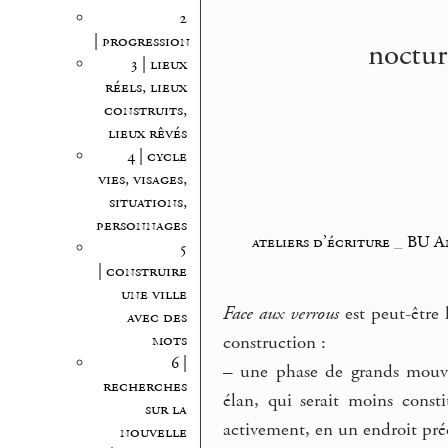
2
| progression
noctur
3 | lieux
réels, lieux
construits,
lieux rêvés
4 | cycle
vies, visages,
situations,
personnages
ateliers d’écriture
_
BU A
5
| construire
une ville
Face aux verrous
est peut-être 
avec des
mots
construction :
6 |
–
une phase de grands mouveme
recherches
élan, qui serait moins const
sur la
activement, en un endroit pré
nouvelle