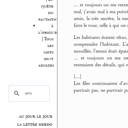
... et toujours on me reten
quête
mal, j’avais mal à ma poit
du
amie, la très secrète, la 
fantastique
faire le tour, celle à qui on
à
l’origine
Les habitants étaient têtus, 
| Tous
comprendre l’habitant. L’a
les
mouillée, l’ennui était épai
mots
... et toujours on me re
sont
retenaient des détails, qui 
adultes
[...]
Les files continuaient d’a
partirait pas, ne partirait 
au jour le jour
la lettre hebdo