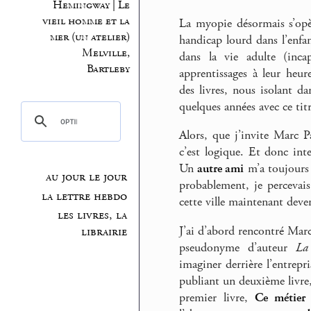
Hemingway | Le
vieil homme et la
La myopie désormais s’opè
mer (un atelier)
handicap lourd dans l’enfanc
Melville,
dans la vie adulte (inc
Bartleby
apprentissages à leur heur
des livres, nous isolant da
quelques années avec ce ti
Alors, que j’invite Marc P
c’est logique. Et donc in
Un
autre ami
m’a toujours d
au jour le jour
probablement, je percevais
la lettre hebdo
cette ville maintenant dev
les livres, la
J’ai d’abord rencontré Mar
librairie
pseudonyme d’auteur
La 
imaginer derrière l’entre
publiant un deuxième livre, 
premier livre,
Ce métier