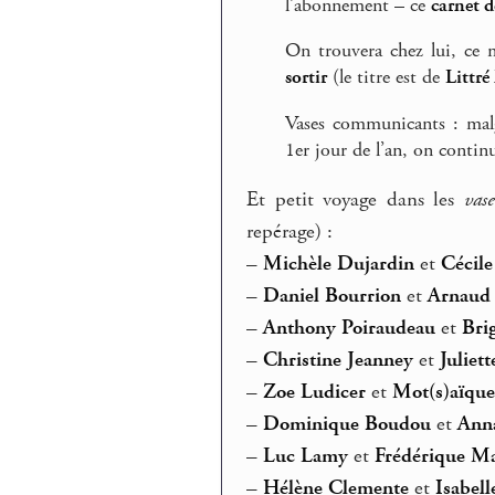
l’abonnement – ce
carnet d
On trouvera chez lui, ce
sortir
(le titre est de
Littré
Vases communicants : malg
1er jour de l’an, on contin
Et petit voyage dans les
vas
repérage) :
–
Michèle Dujardin
et
Cécile
–
Daniel Bourrion
et
Arnaud 
–
Anthony Poiraudeau
et
Brig
–
Christine Jeanney
et
Juliet
–
Zoe Ludicer
et
Mot(s)aïque
–
Dominique Boudou
et
Ann
–
Luc Lamy
et
Frédérique Ma
–
Hélène Clemente
et
Isabel