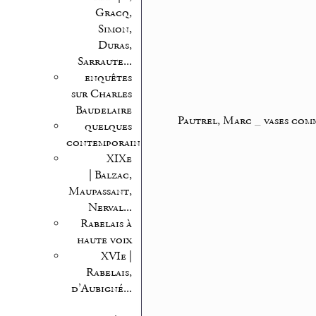
Gracq,
Simon,
Duras,
Sarraute...
enquêtes
sur Charles
Baudelaire
Pautrel, Marc
_
vases com
quelques
contemporains
XIXe
| Balzac,
Maupassant,
Nerval...
Rabelais à
haute voix
XVIe |
Rabelais,
d’Aubigné...