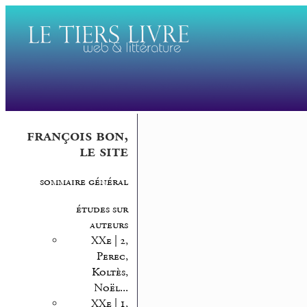
françois bon,
le site
sommaire général
études sur
auteurs
XXe | 2,
Perec,
Koltès,
Noël...
XXe | 1,