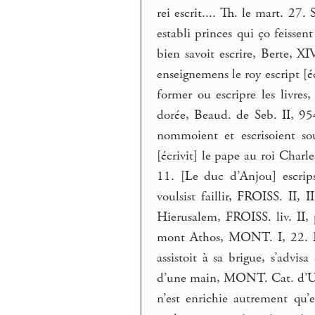
rei escrit.... Th. le mart. 27. 
establi princes qui ço feissent
bien savoit escrire, Berte, X
enseignemens le roy escript [
former ou escripre les livre
dorée, Beaud. de Seb. II, 95
nommoient et escrisoient sou
[écrivit] le pape au roi Charle
11. [Le duc d’Anjou] escrip
voulsist faillir, FROISS. II, 
Hierusalem, FROISS. liv. II
mont Athos, MONT. I, 22. Es
assistoit à sa brigue, s’advisa
d’une main, MONT. Cat. d’Utiq. 
n’est enrichie autrement qu’