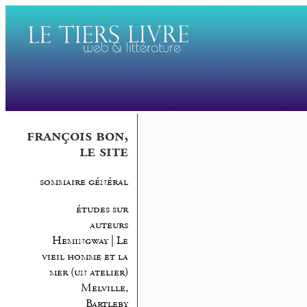
françois bon,
le site
sommaire général
études sur
auteurs
Hemingway | Le
vieil homme et la
mer (un atelier)
Melville,
Bartleby