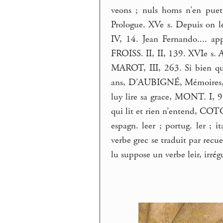
veons ; nuls homs n’en puet 
Prologue. XVe s. Depuis on leg
IV, 14. Jean Fernando.... app
FROISS. II, II, 139. XVIe s. A
MAROT, III, 263. Si bien qu’il
ans, D’AUBIGNÉ, Mémoires, 
luy lire sa grace, MONT. I, 
qui lit et rien n’entend, COTGR
espagn. leer ; portug. ler ; it
verbe grec se traduit par recuei
lu suppose un verbe leir, irré