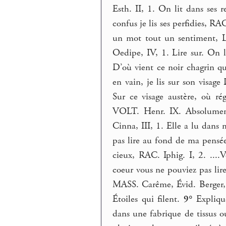
Esth. II, 1. On lit dans ses r
confus je lis ses perfidies, RA
un mot tout un sentiment, L
Oedipe, IV, 1. Lire sur. On l
D’où vient ce noir chagrin q
en vain, je lis sur son visage
Sur ce visage austère, où rég
VOLT. Henr. IX. Absolument
Cinna, III, 1. Elle a lu dans
pas lire au fond de ma pensée
cieux, RAC. Iphig. I, 2. ...
coeur vous ne pouviez pas lir
MASS. Carême, Évid. Berger, 
Étoiles qui filent.
9°
Explique
dans une fabrique de tissus ou