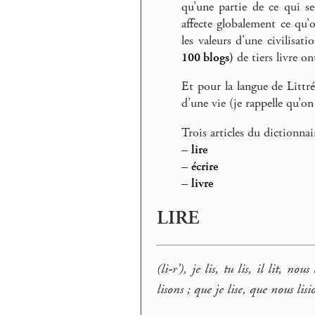
qu’une partie de ce qui se
affecte globalement ce qu’o
les valeurs d’une civilisat
100 blogs)
de tiers livre on
Et pour la langue de Littré
d’une vie (je rappelle qu’o
Trois articles du dictionnai
–
lire
–
écrire
–
livre
LIRE
(li-r’), je lis, tu lis, il lit, nous
lisons ; que je lise, que nous lisio