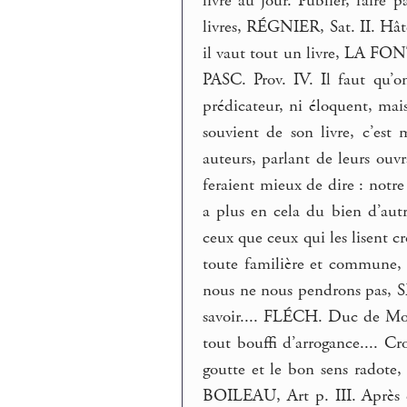
livre au jour. Publier, faire 
livres, RÉGNIER, Sat. II. Hâte
il vaut tout un livre, LA FONT
PASC. Prov. IV. Il faut qu’o
prédicateur, ni éloquent, ma
souvient de son livre, c’es
auteurs, parlant de leurs ouv
feraient mieux de dire : notre
a plus en cela du bien d’aut
ceux que ceux qui les lisent cr
toute familière et commune, 
nous ne nous pendrons pas, S
savoir.... FLÉCH. Duc de Mon
tout bouffi d’arrogance.... Cro
goutte et le bon sens radote,
BOILEAU, Art p. III. Après ce