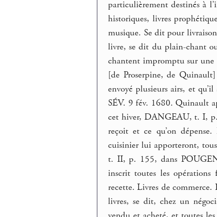
particulièrement destinés à l’i
historiques, livres prophétiqu
musique. Se dit pour livraiso
livre, se dit du plain-chant 
chantent impromptu sur une 
[de Proserpine, de Quinault] 
envoyé plusieurs airs, et qu’
SÉV. 9 fév. 1680. Quinault a
cet hiver, DANGEAU, t. I, 
reçoit et ce qu’on dépense.
cuisinier lui apporteront, to
t. II, p. 155, dans POUGEN
inscrit toutes les opération
recette. Livres de commerce. L
livres, se dit, chez un négoc
vendu et acheté, et toutes le