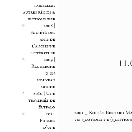
partielles
autres récits &
fictions web
2008 |
Société des
amis de
l’ancienne
littérature
2009 |
11.
Recherche
d’un
nouveau
monde
2010 | Une
traversée de
Buffalo
2001
_
Koltès, Bernard-M
2011
vie quotidienne (questions
| Formes
d’une