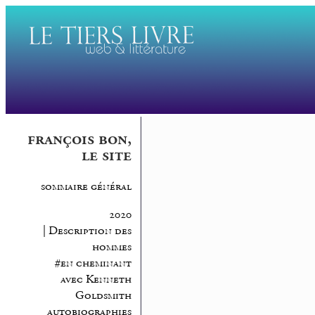
françois bon,
le site
sommaire général
2020
| Description des
hommes
#en cheminant
avec Kenneth
Goldsmith
autobiographies