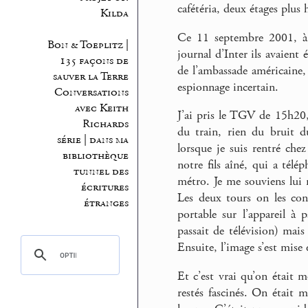
cafétéria, deux étages plus 
Kilda
Ce 11 septembre 2001, à 
Bon & Toeplitz |
journal d’Inter ils avaient
135 façons de
de l’ambassade américaine,
sauver la Terre
espionnage incertain.
Conversations
avec Keith
J’ai pris le TGV de 15h20,
Richards
du train, rien du bruit d
série | dans ma
lorsque je suis rentré che
bibliothèque
notre fils aîné, qui a télé
tunnel des
métro. Je me souviens lui r
écritures
Les deux tours on les con
étranges
portable sur l’appareil à p
passait de télévision) mais
Ensuite, l’image s’est mise
Et c’est vrai qu’on était 
restés fascinés. On était m