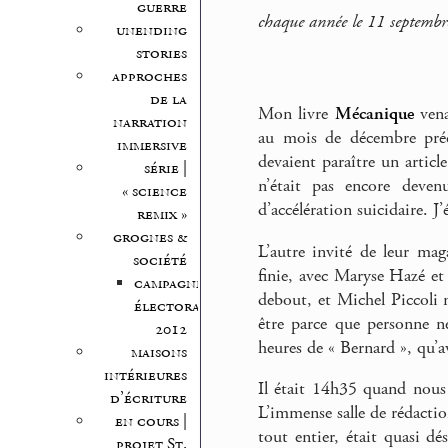
guerre
chaque année le 11 septembre
unending
stories
approches
de la
Mon livre
Mécanique
vena
narration
au mois de décembre pré
immersive
devaient paraître un artic
série |
n’était pas encore deven
« science
d’accélération suicidaire. J
remix »
grognes &
L’autre invité de leur mag
société
finie, avec Maryse Hazé et P
campagne
debout, et Michel Piccoli 
électorale
être parce que personne ne
2012
heures de « Bernard », qu’av
maisons
intérieures
Il était 14h35 quand nous 
d’écriture
L’immense salle de rédactio
en cours |
tout entier, était quasi dé
projet St.