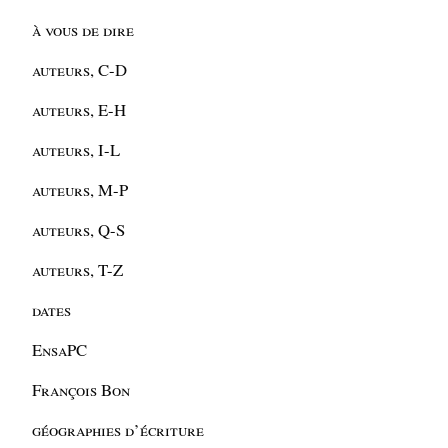
à vous de dire
auteurs, C-D
auteurs, E-H
auteurs, I-L
auteurs, M-P
auteurs, Q-S
auteurs, T-Z
dates
EnsaPC
François Bon
géographies d’écriture