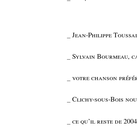
_
Jean-Philippe Toussa
_
Sylvain Bourmeau, c
_
votre chanson préfér
_
Clichy-sous-Bois no
_
ce qu’il reste de 2004