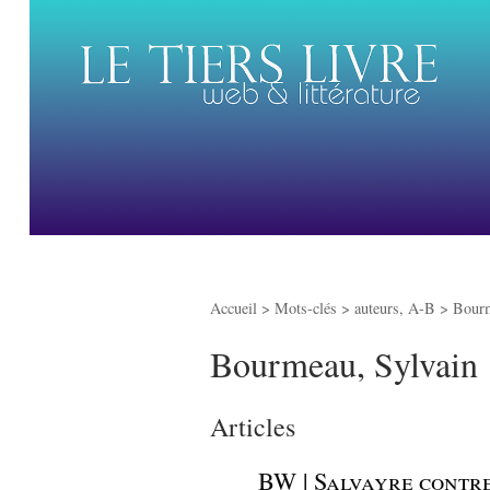
Accueil
> Mots-clés > auteurs, A-B >
Bourm
Bourmeau, Sylvain
Articles
_
BW | Salvayre contr