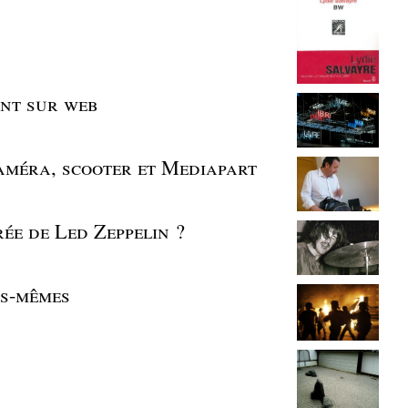
int sur web
améra, scooter et Mediapart
ée de Led Zeppelin ?
us-mêmes