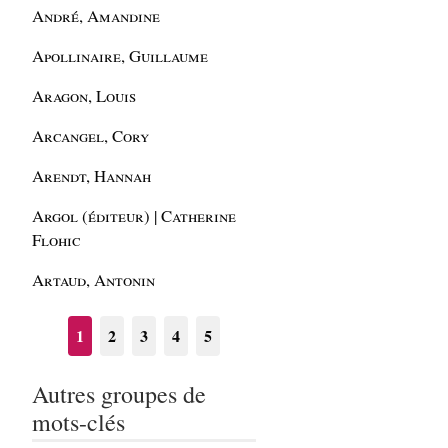
André, Amandine
Apollinaire, Guillaume
Aragon, Louis
Arcangel, Cory
Arendt, Hannah
Argol (éditeur) | Catherine
Flohic
Artaud, Antonin
1
2
3
4
5
Autres groupes de
mots-clés