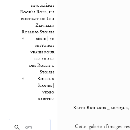
singulières
Rock’n Roll, un
portrait de Led
Zeppelin
Rolling Stones
série | 50
histoires
vraies pour
les 50 ans
des Rolling
Stones
Rolling
Stones |
video
rarities
Keith Richards
_
musique,
Cette galerie d’images res