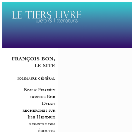
françois bon,
le site
sommaire général
Bon & Pifarély
dossier Bob
Dylan
recherches sur
Jimi Hendrix
registre des
écoutes