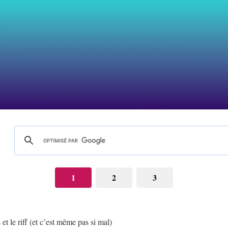
1
2
3
e
 et le riff (et c’est même pas si mal)