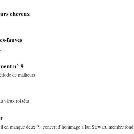
leurs cheveux
es-fauves
..
tment n° 9
période de malheurs
du vieux roi têtu
t
il en manque deux ?), concert d’hommage à Ian Stewart, membre fonda