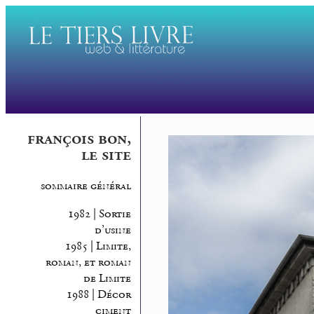
françois bon,
le site
sommaire général
1982 | Sortie
d’usine
1985 | Limite,
roman, et roman
de Limite
1988 | Décor
ciment