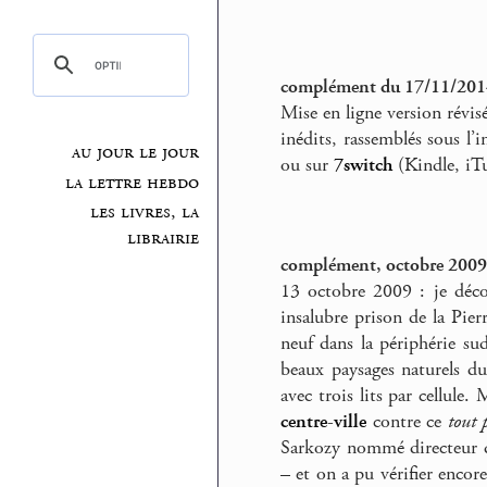
complément du 17/11/201
Mise en ligne version révis
inédits, rassemblés sous l’i
au jour le jour
ou sur
7switch
(Kindle, iT
la lettre hebdo
les livres, la
librairie
complément, octobre 2009
13 octobre 2009 : je découv
insalubre prison de la Pie
neuf dans la périphérie su
beaux paysages naturels du
avec trois lits par cellule
centre-ville
contre ce
tout 
Sarkozy nommé directeur de
– et on a pu vérifier encore