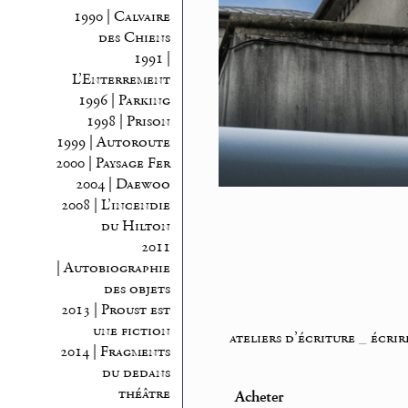
1990 | Calvaire
des Chiens
1991 |
L’Enterrement
1996 | Parking
1998 | Prison
1999 | Autoroute
2000 | Paysage Fer
2004 | Daewoo
2008 | L’incendie
du Hilton
2011
| Autobiographie
des objets
2013 | Proust est
une fiction
ateliers d’écriture
_
écrir
2014 | Fragments
du dedans
théâtre
Acheter