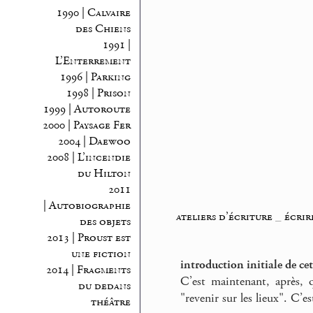
1990 | Calvaire
des Chiens
1991 |
L’Enterrement
1996 | Parking
1998 | Prison
1999 | Autoroute
2000 | Paysage Fer
2004 | Daewoo
2008 | L’incendie
du Hilton
2011
| Autobiographie
ateliers d’écriture
_
écrir
des objets
2013 | Proust est
une fiction
introduction initiale de cet
2014 | Fragments
C’est maintenant, après, qu
du dedans
"revenir sur les lieux". C’e
théâtre