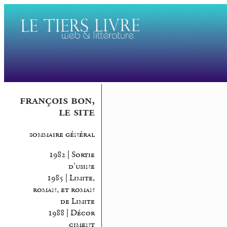
françois bon,
le site
sommaire général
1982 | Sortie
d’usine
1985 | Limite,
roman, et roman
de Limite
1988 | Décor
ciment